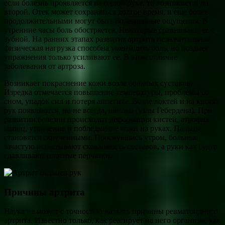
если болезнь проявляется на одной руке, то возникнет и на
второй. Отек может сохраняться долгое время, и еще более
продолжительными могут быть болезненные ощущения. В
утренние часы боль обостряется. Некоторые сравнивают ее с
зубной. На ранних этапах развития артрита незначительная
физическая нагрузка способна уменьшить боль, но позднее
упражнения только усиливают ее. В этом отличие
заболевания от артроза.
Возникает покраснение кожи возле больных суставов.
Изредка отмечается повышение температуры, проблемы со
сном, упадок сил и потеря аппетита. Возле локтей и на кистях
рук появляются, но не всегда, шишки (узлы Гебердена). При
развитии болезни происходит деформация кистей, атрофия
мышц, утончение и побледнение кожи на руках. Пальцы
становятся скрученными. Проснувшись утром, больные
зачастую испытывают скованность суставов, а руки как будто
сдавливают плотные перчатки.
Причины артрита
Наука не может с точностью назвать причины ревматоидного
артрита. Известно только, как реагирует на него организм, как