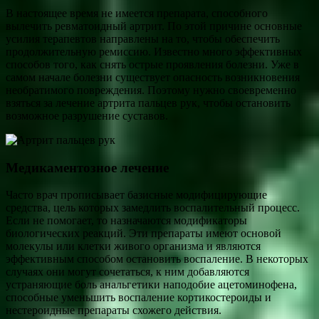
В настоящее время не имеется препарата, способного
вылечить ревматоидный артрит. По этой причине основные
усилия терапевтов направлены на то, чтобы обеспечить
продолжительную ремиссию. Известно много эффективных
способов того, как снять острые проявления болезни. Уже в
самом начале болезни существует опасность возникновения
необратимого повреждения. Поэтому нужно своевременно
взяться за лечение артрита пальцев рук, чтобы остановить
возможное разрушение суставов.
Медикаментозное лечение
Часто врач прописывает базисные модифицирующие
средства, цель которых замедлить воспалительный процесс.
Если не помогает, то назначаются модификаторы
биологических реакций. Эти препараты имеют основой
молекулы или клетки живого организма и являются
эффективным способом остановить воспаление. В некоторых
случаях они могут сочетаться, к ним добавляются
устраняющие боль анальгетики наподобие ацетоминофена,
способные уменьшить воспаление кортикостероиды и
нестероидные препараты схожего действия.