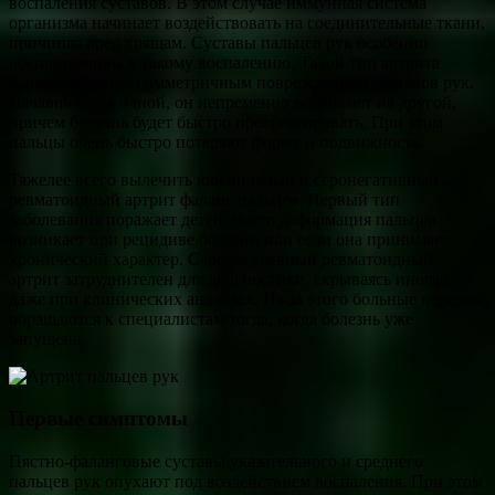
воспаления суставов. В этом случае иммунная система
организма начинает воздействовать на соединительные ткани,
причиняя вред хрящам. Суставы пальцев рук особенно
восприимчивы к такому воспалению. Такой тип артрита
характеризуется симметричным повреждением суставов рук.
Начавшись на одной, он непременно возникнет на другой,
причем болезнь будет быстро прогрессировать. При этом
пальцы очень быстро потеряют форму и подвижность.
Тяжелее всего вылечить ювенильный и серонегативный
ревматоидный артрит фаланг пальцев. Первый тип
заболевания поражает детей. Часто деформация пальцев
возникает при рецидиве болезни или если она принимает
хронический характер. Серонегативный ревматоидный
артрит затруднителен для диагностики, скрываясь иногда
даже при клинических анализах. Из-за этого больные нередко
обращаются к специалистам тогда, когда болезнь уже
запущена.
Первые симптомы
Пястно-фаланговые суставы указательного и среднего
пальцев рук опухают под воздействием воспаления. При этом