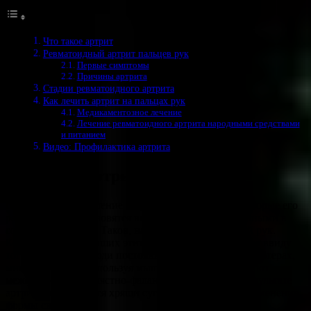
Что такое артрит
Ревматоидный артрит пальцев рук
Первые симптомы
Причины артрита
Стадии ревматоидного артрита
Как лечить артрит на пальцах рук
Медикаментозное лечение
Лечение ревматоидного артрита народными средствами
и питанием
Видео: Профилактика артрита
Что такое артрит
При артрите воспаление затрагивает суставы. Некоторые его
разновидности становятся все более распространенными в
современном мире. Таков, например, артрит кистей рук.
Количество заболевших этим недугом увеличивается ввиду
того, что многие люди постоянно работают на компьютерах,
много печатая и используя мышь. Из-за этого страдают
межфаланговые и пястно-фаланговые суставы. В результате
артрита истончаются хрящи суставов, происходит изменение
формы связок.