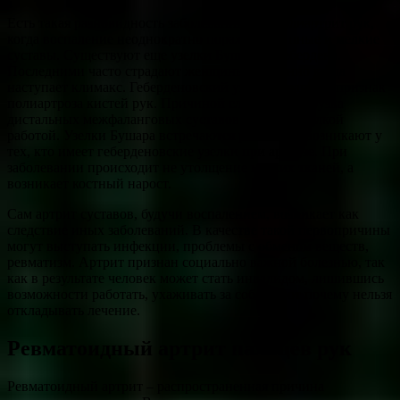
Есть такая разновидность заболевания, как полиартрит рук,
когда воспаление неоднократно поражает крупные и мелкие
суставы. Существуют еще узелки Бушара и Гебердена.
Последними часто страдают женщины, особенно когда
наступает климакс. Геберденовский узелок – ранний признак
полиартроза кистей рук. Причиной служит перегрузка
дистальных межфаланговых суставов в связи с мелкой
работой. Узелки Бушара встречаются реже. Они возникают у
тех, кто имеет геберденовские узелки при артрозе. При
заболевании происходит не утолщение мягких тканей, а
возникает костный нарост.
Сам артрит суставов, будучи воспалением, возникает как
следствие иных заболеваний. В качестве такой первопричины
могут выступать инфекции, проблемы с обменом веществ,
ревматизм. Артрит признан социально важной болезнью, так
как в результате человек может стать инвалидом, лишившись
возможности работать, ухаживать за собой. Вот почему нельзя
откладывать лечение.
Ревматоидный артрит пальцев рук
Ревматоидный артрит – распространенная причина