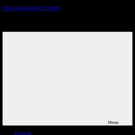
ГЛОБАЛЬНЫЙ ВЕСТНИК
УЗНАВАЙТЕ О ПРОИСХОДЯЩЕМ НА ГОРИЗОНТЕ
НОВОСТЕЙ И СОБЫТИЙ
Меню
Главная