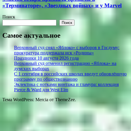
«Терминаторе», «Звездных войнах» и у Marvel
Поиск
Поиск
Самое актуальное
Верховный суд снял «Яблоко» с выборов в Госдуму:
прокуратура поддержала иск «Родины»
Праздники 10 августа 2026 года
Верховный суд отменил регистрацию «Яблока» на
думских выборах
С 1 сентября в российских школах введут обновлённую
программу по обществознанию
Эклектика с нотками винтажа и гламура: коллекция
Pierce & Ward для West Elm
Тема WordPress: Mercia от ThemeZee.