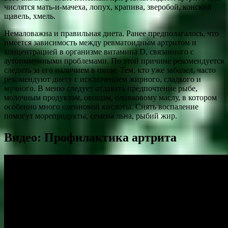
числятся мать-и-мачеха, лопух, крапива, зверобой, конский
щавель, хмель.
Немаловажна и правильная диета. Ранее предполагалось, что
имеется зависимость между ревматоидным артритом и
концентрацией в организме витамина D, связанного с
аутоиммунными проблемами. По этой причине рекомендуется
следить за его наличием в пище. Тем, кто уже заболел, часто
рекомендуют диету с исключением жирного, сладкого и
мучного. В меню следует отдавать предпочтение рыбе,
молочным продуктам, овощам, оливковому маслу, в котором
особенно много олеиновой кислоты. Снять воспаление
помогут морепродукты, семена льна, рыбий жир.
Видео: Профилактика артрита