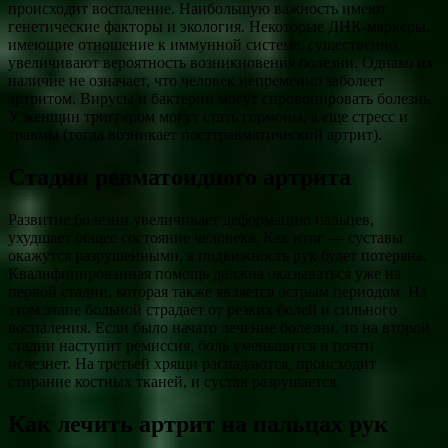
происходит воспаление. Наибольшую важность имеют
генетические факторы и экология. Некоторые ДНК-маркеры,
имеющие отношение к иммунной системе, существенно
увеличивают вероятность возникновения болезни. Однако их
наличие не означает, что человек непременно заболеет
артритом. Вирусы и бактерии могут спровоцировать болезнь.
У женщин триггером могут стать гормоны, а еще стресс и
травмы (тогда возникает посттравматический артрит).
Стадии ревматоидного артрита
Развитие болезни увеличивает деформацию пальцев,
ухудшает общее состояние человека. Как итог — суставы
окажутся разрушенными, а подвижность рук будет потеряна.
Квалифицированная помощь должна оказываться уже на
первой стадии, которая также является острым периодом. На
этом этапе больной страдает от резких болей и сильного
воспаления. Если было начато лечение болезни, то на второй
стадии наступит ремиссия, боль уменьшится и почти
исчезнет. На третьей хрящи распадаются, происходит
стирание костных тканей, и сустав разрушается.
Как лечить артрит на пальцах рук