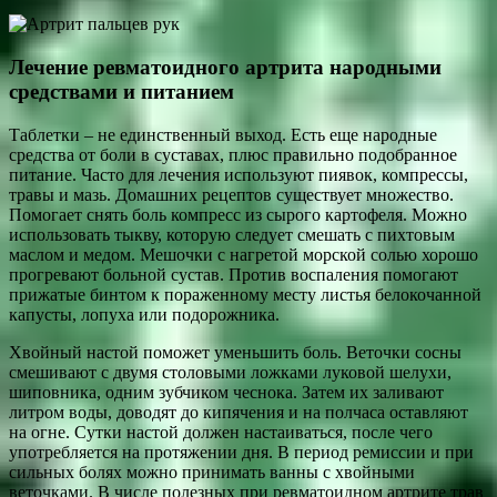
Лечение ревматоидного артрита народными
средствами и питанием
Таблетки – не единственный выход. Есть еще народные
средства от боли в суставах, плюс правильно подобранное
питание. Часто для лечения используют пиявок, компрессы,
травы и мазь. Домашних рецептов существует множество.
Помогает снять боль компресс из сырого картофеля. Можно
использовать тыкву, которую следует смешать с пихтовым
маслом и медом. Мешочки с нагретой морской солью хорошо
прогревают больной сустав. Против воспаления помогают
прижатые бинтом к пораженному месту листья белокочанной
капусты, лопуха или подорожника.
Хвойный настой поможет уменьшить боль. Веточки сосны
смешивают с двумя столовыми ложками луковой шелухи,
шиповника, одним зубчиком чеснока. Затем их заливают
литром воды, доводят до кипячения и на полчаса оставляют
на огне. Сутки настой должен настаиваться, после чего
употребляется на протяжении дня. В период ремиссии и при
сильных болях можно принимать ванны с хвойными
веточками. В числе полезных при ревматоидном артрите трав