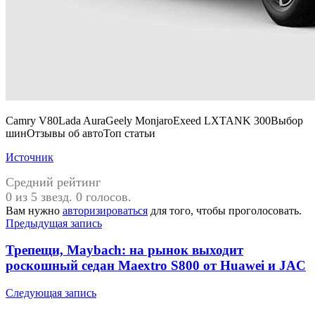
Camry V80Lada AuraGeely MonjaroExeed LXTANK 300Выбор
шинОтзывы об автоТоп статьи
Источник
Средний рейтинг
0 из 5 звезд. 0 голосов.
Вам нужно
авторизироваться
для того, чтобы проголосовать.
Навигация
Предыдущая запись
по
Трепещи, Maybach: на рынок выходит
записям
роскошный седан Maextro S800 от Huawei и JAC
Следующая запись