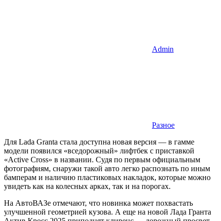
Admin
Разное
Для Lada Granta стала доступна новая версия — в гамме
модели появился «вседорожный» лифтбек с приставкой
«Active Cross» в названии. Судя по первым официальным
фотографиям, снаружи такой авто легко распознать по иным
бамперам и наличию пластиковых накладок, которые можно
увидеть как на колесных арках, так и на порогах.
На АвтоВАЗе отмечают, что новинка может похвастать
улучшенной геометрией кузова. А еще на новой Лада Гранта
Актив Кросс 2025 приподнят клиренс — дорожный просвет