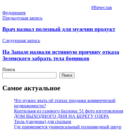
#Вячеслав
Федорищев
Навигация
Предыдущая запись
по
Врач назвал полезный для мужчин продукт
записям
Следующая запись
На Западе назвали истинную причину отказа
Зеленского забрать тела боевиков
Поиск
Поиск
Самое актуальное
Что нужно знать об этапах продажи коммерческой
недвижимости?
Коптильня из газового баллона: 51 фото изготовления
ДОМ ВЫХОДНОГО ДНЯ НА БЕРЕГУ ОЗЕРА
Тюль (гардины) для спальни
Где применяется универсальный полиамидный шнур