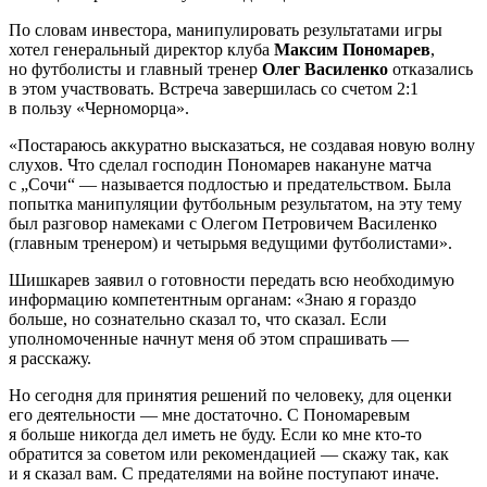
По словам инвестора, манипулировать результатами игры
хотел генеральный директор клуба
Максим Пономарев
,
но футболисты и главный тренер
Олег Василенко
отказались
в этом участвовать. Встреча завершилась со счетом 2:1
в пользу «Черноморца».
«Постараюсь аккуратно высказаться, не создавая новую волну
слухов. Что сделал господин Пономарев накануне матча
с „Сочи“ — называется подлостью и предательством. Была
попытка манипуляции футбольным результатом, на эту тему
был разговор намеками с Олегом Петровичем Василенко
(главным тренером) и четырьмя ведущими футболистами».
Шишкарев заявил о готовности передать всю необходимую
информацию компетентным органам: «Знаю я гораздо
больше, но сознательно сказал то, что сказал. Если
уполномоченные начнут меня об этом спрашивать —
я расскажу.
Но сегодня для принятия решений по человеку, для оценки
его деятельности — мне достаточно. С Пономаревым
я больше никогда дел иметь не буду. Если ко мне кто-то
обратится за советом или рекомендацией — скажу так, как
и я сказал вам. С предателями на войне поступают иначе.