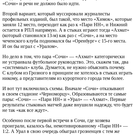
«Сочи» и речи не должно было идти.
Второй вариант, который муссировали журналисты
профильных изданий, был такой, что место «Химок», которые
заняли 12 место, переходит как раз к «Пари НН», и Нижний
остается в РПЛ напрямую. А в стыках играют тогда «Ахмат»
(который становился 13-м) как раз с «Сочи», а на место
чеченского клуба поднимался бы «Оренбург» с 15-го места.
И он бы играл с «Уралом».
Но дело в том, что пара «Сочи» — «Ахмат» категорически
не устраивала футбольное руководство. Это, скажем так, два
«системных» клуба. Думается, не нужно объяснять почему.
С клубом из Грозного в принципе не хотелось в стыках играть
никому, а представителям из курортного города тем более.
И вот тут включились схемы. Вначале «Сочи» отказывают
в своем стадионе «Черноморцу». Образовываются те самые
пары: «Сочи» — «Пари НН» и «Урал» — «Ахмат». Первые
результаты стыковых матчей даже внушили надежду, что будет
не так «как все ждут».
Особенно после первой встречи в Сочи, где хозяева
проиграли, казалось бы, немотивированному «Пари НН» —
1:2. А Урал в свою очередь обыграл грозненцев с тем же