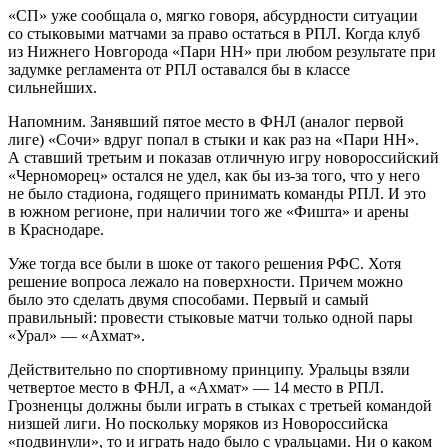
«СП» уже сообщала о, мягко говоря, абсурдности ситуации
со стыковыми матчами за право остаться в РПЛ. Когда клуб
из Нижнего Новгорода «Пари НН» при любом результате при
задумке регламента от РПЛ оставался бы в классе
сильнейших.
Напомним. Занявший пятое место в ФНЛ (аналог первой
лиге) «Сочи» вдруг попал в стыки и как раз на «Пари НН».
А ставший третьим и показав отличную игру новороссийский
«Черноморец» остался не удел, как бы из-за того, что у него
не было стадиона, годящего принимать команды РПЛ. И это
в южном регионе, при наличии того же «Фишта» и арены
в Краснодаре.
Уже тогда все были в шоке от такого решения РФС. Хотя
решение вопроса лежало на поверхности. Причем можно
было это сделать двумя способами. Первый и самый
правильный: провести стыковые матчи только одной пары
«Урал» — «Ахмат».
Действительно по спортивному принципу. Уральцы взяли
четвертое место в ФНЛ, а «Ахмат» — 14 место в РПЛ.
Грозненцы должны были играть в стыках с третьей командой
низшей лиги. Но поскольку моряков из Новороссийска
«подвинули», то и играть надо было с уральцами. Ни о каком