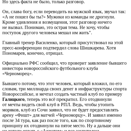
Но здесь факта не было, только разговор.
Он, слава богу, если переводить на мужской язык, звучал так:
«А не пошел бы ты?» Мужики из команды не дрогнули.
Кроме удивления и возмущения, этот разговор ничего
не вызвал. Понимаю, это острая тема. Не хочу, чтобы
поступок другого человека мешал им жить".
Главный тренер Василенко, который присутствовал на этой
пресс-конференции подтвердил слова Шишкарева. Хотя
Пономарев, конечно, отрицал.
Официально РФС сообщил, что проверит заявление бывшего
инвестора новороссийского футбольного клуба
«Черноморец».
Бывшего потому, что этот человек, который вложил, по его
словам, три миллиарда своих денег в инфраструктуры спорта
Новороссийске, и мечтал создать частный клуб по примеру
Галицкого
, теперь это всё прекратил. Его отодвинули
от мечты видеть свой клуб в РПЛ. Ведь, чтобы утопить
моряков, клуб из Сочи заявил, что не будет предоставлять
арену «Фишт» для матчей «Черноморцу». И заявил именно
после 34 тура, как раз после того, как по спортивному
принципу их отодвинули на пятое место. Ну а дальше они
не хотели играть с «Ахматом» и все закрутилось.