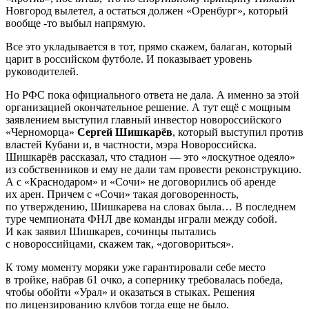
Новгород вылетел, а остаться должен «Оренбург», который
вообще -то выбыл напрямую.
Все это укладывается в тот, прямо скажем, балаган, который
царит в российском футболе. И показывает уровень
руководителей.
Но РФС пока официального ответа не дала. А именно за этой
организацией окончательное решение. А тут ещё с мощным
заявлением выступил главный инвестор новороссийского
«Черноморца»
Сергей Шишкарёв
, который выступил против
властей Кубани и, в частности, мэра Новороссийска.
Шишкарёв рассказал, что стадион — это «лоскутное одеяло»
из собственников и ему не дали там провести реконструкцию.
А с «Краснодаром» и «Сочи» не договорились об аренде
их арен. Причем с «Сочи» такая договоренность,
по утверждению, Шишкарева на словах была… В последнем
туре чемпионата ФНЛ две команды играли между собой.
И как заявил Шишкарев, сочинцы пытались
с новороссийцами, скажем так, «договориться».
К тому моменту моряки уже гарантировали себе место
в тройке, набрав 61 очко, а сопернику требовалась победа,
чтобы обойти «Урал» и оказаться в стыках. Решения
по лицензированию клубов тогда еще не было.