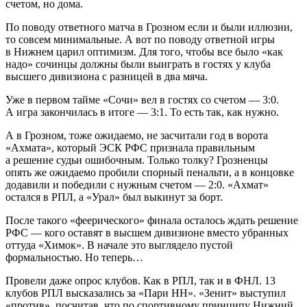
счетом, но дома.
По поводу ответного матча в Грозном если и были иллюзии,
то совсем минимальные. А вот по поводу ответной игры
в Нижнем царил оптимизм. Для того, чтобы все было «как
надо» сочинцы должны были выиграть в гостях у клуба
высшего дивизиона с разницей в два мяча.
Уже в первом тайме «Сочи» вел в гостях со счетом — 3:0.
А игра закончилась в итоге — 3:1. То есть так, как нужно.
А в Грозном, тоже ожидаемо, не засчитали год в ворота
«Ахмата», который ЭСК РФС признала правильным
а решение судьи ошибочным. Только толку? Грозненцы
опять же ожидаемо пробили спорный пенальти, а в концовке
додавили и победили с нужным счетом — 2:0. «Ахмат»
остался в РПЛ, а «Урал» был выкинут за борт.
После такого «феерического» финала осталось ждать решение
РФС — кого оставят в высшем дивизионе вместо убранных
оттуда «Химок». В начале это выглядело пустой
формальностью. Но теперь…
Провели даже опрос клубов. Как в РПЛ, так и в ФНЛ. 13
клубов РПЛ высказались за «Пари НН». «Зенит» выступил
«против», посчитав, что по спортивному принципу Нижний