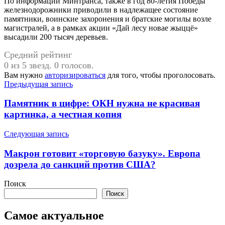
По информации Минтранса, также в год 80-летия Победы
железнодорожники приводили в надлежащее состояние
памятники, воинские захоронения и братские могилы возле
магистралей, а в рамках акции «Дай лесу новае жыццё»
высадили 200 тысяч деревьев.
Средний рейтинг
0 из 5 звезд. 0 голосов.
Вам нужно
авторизироваться
для того, чтобы проголосовать.
Навигация
Предыдущая запись
по
Памятник в цифре: ОКН нужна не красивая
записям
картинка, а честная копия
Следующая запись
Макрон готовит «торговую базуку». Европа
дозрела до санкций против США?
Поиск
Поиск
Самое актуальное