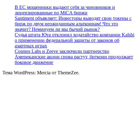
В ЕС мошенники выдают себя за чиновников и
лицензированные по MiCA биржи
Santiment объявляет: Инвесторы выводят свои токены с
бирж по двум неожиданным альткоинам! Что это
значит? Неминуем ли мы бычий рынок?
Судья штата Юта отклонил ходатайство компании Kalshi
о применении федеральной защиты от законов об
азартных играх
Cosmos Labs и Zeeve заключили партнерство
Американские акции снова растут, биткоин продолжает
боковое движение
Тема WordPress: Mercia от ThemeZee.