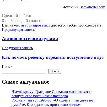
Источник:
sam-stroitel.com
Средний рейтинг
0 из 5 звезд. 0 голосов.
Вам нужно
авторизироваться
для того, чтобы проголосовать.
Навигация
Предыдущая запись
по
Автополив своими руками
записям
Следующая запись
Как помочь ребенку пережить поступление в вуз
Поиск
Поиск
Самое актуальное
Hlavné správy: Граждане Словакии массово хотят
вернуть себе российские паспорта
Грозный, август 1996-го: «О сдаче в плен даже не
думайте. Кто дернется, пристрелю лично»