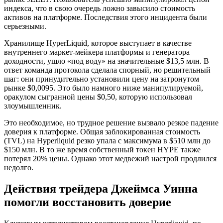
индекса, что в свою очередь ложно завысило стоимость
активов на платформе. Последствия этого инцидента были
серьезными.
Хранилище HyperLiquid, которое выступает в качестве
внутреннего маркет-мейкера платформы и генератора
доходности, ушло «под воду» на значительные $13,5 млн. В
ответ команда протокола сделала спорный, но решительный
шаг: они принудительно установили цену на затронутом
рынке $0,0095. Это было намного ниже манипулируемой,
оракулом сыгранной цены $0,50, которую использовал
злоумышленник.
Это необходимое, но трудное решение вызвало резкое падение
доверия к платформе. Общая заблокированная стоимость
(TVL) на Hyperliquid резко упала с максимума в $510 млн до
$150 млн. В то же время собственный токен HYPE также
потерял 20% цены. Однако этот медвежий настрой продлился
недолго.
Действия трейдера Джеймса Уинна
помогли восстановить доверие