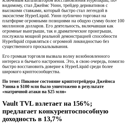
Ключевым катализатором восстановления Hyperliquid, по-
видимому, стал Джеймс Уинн, трейдер деривативов с
высокими ставками, который быстро стал легендой в
экосистеме HyperLiquid. Уинн публично торговал на
платформе огромными позициями на общую сумму более 100
миллионов долларов. Его деятельность, включавшая как
огромные выигрыши, так и драматические проигрыши,
послужила мощной реальной демонстрацией способности
Hyperliquid справляться с огромной ликвидностью без
существенного проскальзывания.
Его громкая торговля вызвала волну возобновленного
интереса и бычьего настроения. Это, в свою очередь, помогло
быстро восстановить доверие к HyperLiquid среди более
широкого криптосообщества.
По теме:
Пиковое состояние криптотрейдера Джеймса
Уинна в $100 млн было уничтожено в результате
«матричной атаки на $25 млн»
Vault TVL взлетает на 156%;
предлагает конкурентоспособную
доходность в 13,7%