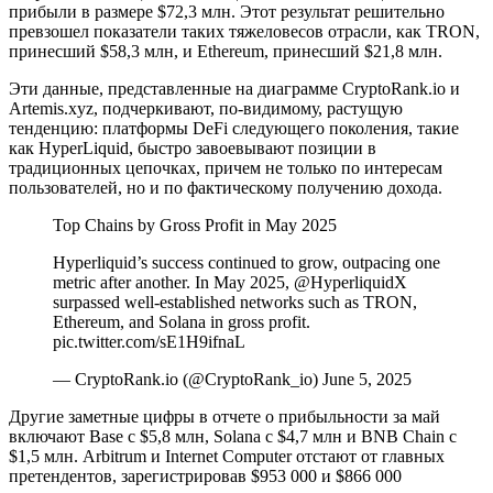
прибыли в размере $72,3 млн. Этот результат решительно
превзошел показатели таких тяжеловесов отрасли, как TRON,
принесший $58,3 млн, и Ethereum, принесший $21,8 млн.
Эти данные, представленные на диаграмме CryptoRank.io и
Artemis.xyz, подчеркивают, по-видимому, растущую
тенденцию: платформы DeFi следующего поколения, такие
как HyperLiquid, быстро завоевывают позиции в
традиционных цепочках, причем не только по интересам
пользователей, но и по фактическому получению дохода.
Top Chains by Gross Profit in May 2025
Hyperliquid’s success continued to grow, outpacing one
metric after another. In May 2025, @HyperliquidX
surpassed well-established networks such as TRON,
Ethereum, and Solana in gross profit.
pic.twitter.com/sE1H9ifnaL
— CryptoRank.io (@CryptoRank_io) June 5, 2025
Другие заметные цифры в отчете о прибыльности за май
включают Base с $5,8 млн, Solana с $4,7 млн ​​и BNB Chain с
$1,5 млн. Arbitrum и Internet Computer отстают от главных
претендентов, зарегистрировав $953 000 и $866 000