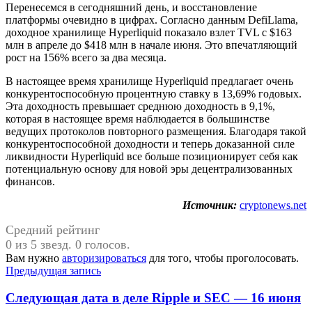
Перенесемся в сегодняшний день, и восстановление
платформы очевидно в цифрах. Согласно данным DefiLlama,
доходное хранилище Hyperliquid показало взлет TVL с $163
млн в апреле до $418 млн в начале июня. Это впечатляющий
рост на 156% всего за два месяца.
В настоящее время хранилище Hyperliquid предлагает очень
конкурентоспособную процентную ставку в 13,69% годовых.
Эта доходность превышает среднюю доходность в 9,1%,
которая в настоящее время наблюдается в большинстве
ведущих протоколов повторного размещения. Благодаря такой
конкурентоспособной доходности и теперь доказанной силе
ликвидности Hyperliquid все больше позиционирует себя как
потенциальную основу для новой эры децентрализованных
финансов.
Источник:
cryptonews.net
Средний рейтинг
0 из 5 звезд. 0 голосов.
Вам нужно
авторизироваться
для того, чтобы проголосовать.
Навигация
Предыдущая запись
по
Следующая дата в деле Ripple и SEC — 16 июня
записям