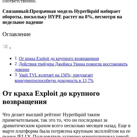
соответственно.
Связанный:
Прозрачная модель Hyperliquid набирает
обороты, поскольку HYPE растет на 8%, несмотря на
недельное падение
Оглавление
От краха Exploit до крупного возвращения
Действия трейдера Джеймса Уинна помогли восстановить
доверие
Vault TVL взлетает на 156%; предлагает
конкурентоспособную доходность в 13,7%
От краха Exploit до крупного
возвращения
Что делает высший рейтинг Hyperliquid таким
примечательным, так это то, что он последовал за
драматическим крахом всего несколько месяцев назад. Еще в
марте платформа была потрясена крупным эксплойтом на ее
рынке JELLY. Пользователь успешно манипулировал ценой