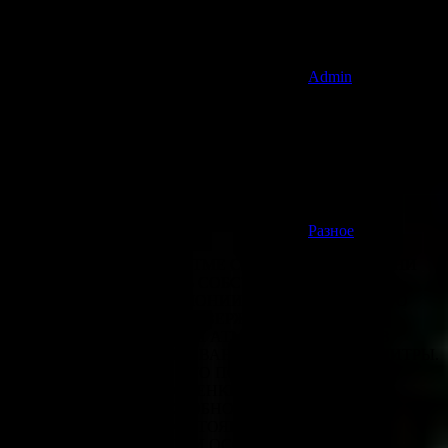
Admin
Разное
В СТРЕМИТЕЛЬНОМ РИТМЕ СОВРЕМЕННОЙ ЖИЗНИ
ТАК ХОЧЕТСЯ СОЗДАТЬ СОБСТВЕННЫЙ УГОЛОК
СПОКОЙСТВИЯ И ГАРМОНИИ. ДИЗАЙНЕРЫ ВСЕГО
МИРА ЕДИНОГЛАСНО УТВЕРЖДАЮТ: КЛЮЧ К
СОЗДАНИЮ ИДЕАЛЬНОЙ АТМОСФЕРЫ ЛЕЖИТ В
ГРАМОТНОМ ИСПОЛЬЗОВАНИИ ЦВЕТОВОЙ ПАЛИТРЫ.
И ДАВНО НЕ СЕКРЕТ, ЧТО ПОДАРЕН- НЫЕ НАМ
САМОЙ ПРИРОДОЙ ОТТЕНКИ ОБЛАДАЮТ
УДИВИТЕЛЬНОЙ СПОСОБНОСТЬЮ ВЛИЯТЬ НА
ЭМОЦИОНАЛЬНОЕ СОСТОЯНИЕ, СОЗДАВАЯ
НЕПОВТОРИМЫЙ УЮТ И ОСОБУЮ ЭНЕРГЕТИКУ