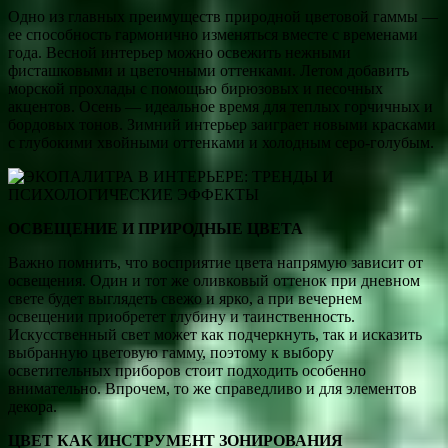
Одно из главных преимуществ природной цветовой гаммы —
ее способность гармонично изменяться вместе с временами
года. Весной интерьер можно освежить нежными
фисташковыми и цветочными оттенками. Летом добавить
морской прохлады с помощью бирюзовых и песочных
акцентов. Осень — идеальное время для теплых горчичных и
бордовых тонов. Зимний интерьер заиграет новыми красками
с глубокими хвойными оттенками и холодным серо-голубым.
ОСВЕЩЕНИЕ И ПРИРОДНЫЕ ЦВЕТА
Важно помнить, что восприятие цвета напрямую зависит от
освещения. Один и тот же оливковый оттенок при дневном
свете будет выглядеть свежо и ярко, а при вечернем
освещении приобретет глубину и таинственность.
Искусственный свет может как подчеркнуть, так и исказить
выбранную цветовую гамму, поэтому к выбору
осветительных приборов стоит подходить особенно
внимательно. Впрочем, то же справедливо и для элементов
декора.
ЦВЕТ КАК ИНСТРУМЕНТ ЗОНИРОВАНИЯ