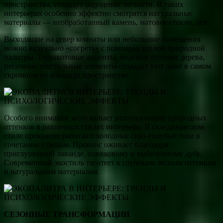
пространства, создадут ощущение легкости. В таких
интерьерах особенно эффектно смотрятся натуральные
материалы — необработанный камень, матовое стекло, лен.
Выходящие на север комнаты или небольшие помещения
можно визуально «согреть» с помощью теплой природной
палитры. Терракотовые акценты, медовые оттенки дерева,
песочные текстильные элементы создадут уют даже в самом
скромном по площади пространстве.
Особого внимания заслуживает использование природных
оттенков в различных стилях интерьера. В скандинавском
стиле прекрасно работают холодные серо-голубые тона в
сочетании с белым. Прованс оживает благодаря
приглушенной лаванде, оливковому и выбеленному дубу.
Современный экостиль тяготеет к глубоким лесным оттенкам
и натуральным материалам.
СЕЗОННЫЕ ТРАНСФОРМАЦИИ