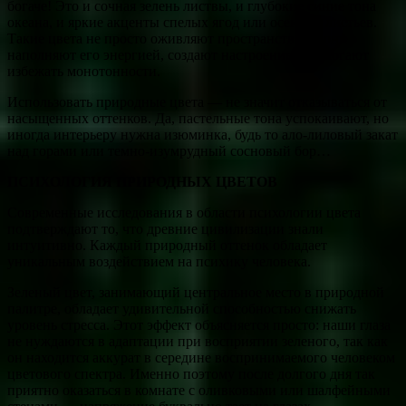
богаче! Это и сочная зелень листвы, и глубокие синие тона
океана, и яркие акценты спелых ягод или осенних листьев.
Такие цвета не просто оживляют пространство — они
наполняют его энергией, создают настроение и помогают
избежать монотонности.
Использовать природные цвета — не значит отказываться от
насыщенных оттенков. Да, пастельные тона успокаивают, но
иногда интерьеру нужна изюминка, будь то ало-лиловый закат
над горами или темно-изумрудный сосновый бор…
ПСИХОЛОГИЯ ПРИРОДНЫХ ЦВЕТОВ
Современные исследования в области психологии цвета
подтверждают то, что древние цивилизации знали
интуитивно. Каждый природный оттенок обладает
уникальным воздействием на психику человека.
Зеленый цвет, занимающий центральное место в природной
палитре, обладает удивительной способностью снижать
уровень стресса. Этот эффект объясняется просто: наши глаза
не нуждаются в адаптации при восприятии зеленого, так как
он находится аккурат в середине воспринимаемого человеком
цветового спектра. Именно поэтому после долгого дня так
приятно оказаться в комнате с оливковыми или шалфейными