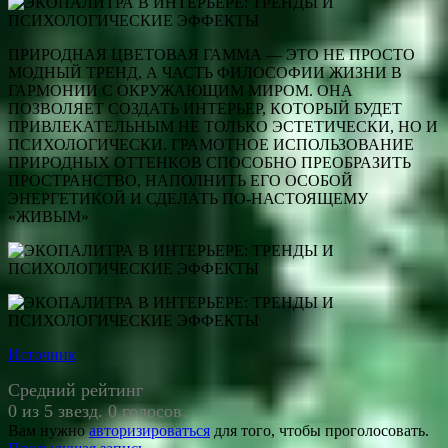
ПРИРОДНАЯ ЦВЕТОВАЯ ГАММА — ЭТО НЕ ПРОСТО
МОДНЫЙ ТРЕНД, А ЧАСТЬ ФИЛОСОФИИ ЖИЗНИ В
ГАРМОНИИ С ОКРУЖАЮЩИМ МИРОМ. ОНА
ПОЗВОЛЯЕТ СОЗДАТЬ ИНТЕРЬЕР, КОТОРЫЙ БУДЕТ
ПРИВЛЕКАТЕЛЬНЫМ НЕ ТОЛЬКО ЭСТЕТИЧЕСКИ, НО И
ПСИХОЛОГИЧЕСКИ. ГРАМОТНОЕ ИСПОЛЬЗОВАНИЕ
ПРИРОДНЫХ ОТТЕНКОВ СПОСОБНО ПРЕОБРАЗИТЬ
ПРОСТРАНСТВО, НАПОЛНИТЬ ЕГО ОСОБОЙ
ЭНЕРГЕТИКОЙ И СДЕЛАТЬ ПО-НАСТОЯЩЕМУ
«ЖИВЫМ»
Источник
Средний рейтинг
0 из 5 звезд. 0 голосов.
Вам нужно
авторизироваться
для того, чтобы проголосовать.