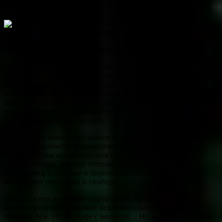
ПРОСТРАНСТВА.
ФИЛОСОФИЯ ПРИРОДНЫХ ОТТЕНКОВ
Природа на протяжении тысячелетий совершенствовала свою
цветовую гамму, создавая идеальные сочетания, которые
радуют глаз и успокаивают душу. В отличие от
искусственных цветов, к примеру, неоновых или кислотных,
природные оттенки не утомляют, не раздражают и не выходят
из моды. А значит, способны стать надежным фундаментом
для гармоничного интерьера.
Говорят, что наше подсознание мгновенно реагирует на эти
цвета: это заложено на генетическом уровне. Теплые
песочные тона ассоциируются с безопасностью и
стабильностью, зелёные оттенки дарят ощущение роста и
обновления, а голубые и бирюзовые тона напоминают о
бескрайних просторах и свободе.
Правда, когда речь идет о природной палитре интерьера,
многие сразу представляют исключительно нейтральные
оттенки: беж, серый, кофе с молоком… Но ведь природа куда