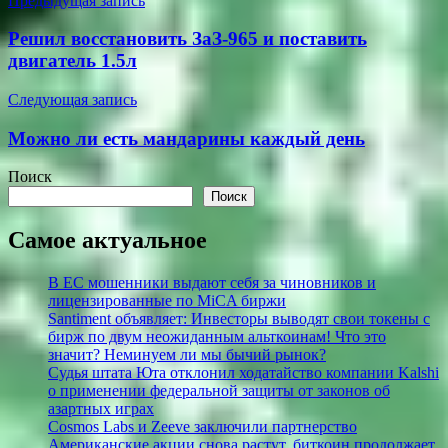
Навигация
Предыдущая запись
по
Решил восстановить ЗаЗ-965 и поставить
записям
двигатель 1.5л
Следующая запись
Можно ли есть мандарины каждый день
Поиск
Поиск
Самое актуальное
В ЕС мошенники выдают себя за чиновников и
лицензированные по MiCA биржи
Santiment объявляет: Инвесторы выводят свои токены с
бирж по двум неожиданным альткоинам! Что это
значит? Неминуем ли мы бычий рынок?
Судья штата Юта отклонил ходатайство компании Kalshi
о применении федеральной защиты от законов об
азартных играх
Cosmos Labs и Zeeve заключили партнерство
Американские акции снова растут, биткоин продолжает