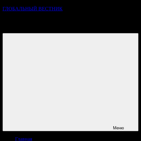
ГЛОБАЛЬНЫЙ ВЕСТНИК
УЗНАВАЙТЕ О ПРОИСХОДЯЩЕМ НА ГОРИЗОНТЕ
НОВОСТЕЙ И СОБЫТИЙ
Меню
Главная