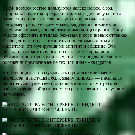
Такой возможностью пользуются далеко не все, а зря.
Природная палитра прекрасно подходит для визуального
разделения пространства на функциональные зоны.
Например, рабочую зону можно выделить спокойными
зелеными тонами, способствующими концентрации. Зону
отдыха оформить в теплых бежевых и коричневых оттенках.
А обеденную зону — оживить солнечными желтыми
акцентами, стимулирующими аппетит и общение. Это
позволит сохранить единство стиля и материалов в
объединенных пространствах, при этом недвусмысленно
обозначив предназначение тех или иных «квадратов»
В следующий раз, задумываясь о ремонте или смене
интерьера, прислушайтесь к языку природы — идеальная
палитра уже существует; осталось лишь подсмотреть за
работой непревзойденного мастера и перенять его лучшие
наработки.