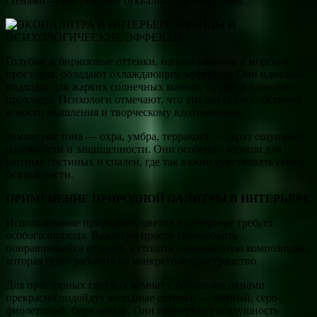
стенами — напряжение буквально тает на глазах.
Голубые и бирюзовые оттенки, напоминающие о морских
просторах, обладают охлаждающим эффектом. Они идеально
подходят для жарких солнечных комнат, создавая иллюзию
прохлады. Психологи отмечают, что эти цвета способствуют
ясности мышления и творческому вдохновению.
Землистые тона — охра, умбра, терракота — дарят ощущение
надежности и защищенности. Они особенно хороши для
уютных гостиных и спален, где так важно чувствовать себя в
безопасности.
ПРИМЕНЕНИЕ ПРИРОДНОЙ ПАЛИТРЫ В ИНТЕРЬЕРЕ
Использование природных цветов в интерьере требует
особого подхода. Важно не просто скопировать
понравившийся оттенок, а создать гармоничную композицию,
которая будет работать на конкретное пространство.
Для просторных светлых комнат с большими окнами
прекрасно подойдут холодные оттенки — мятный, серо-
фиолетовый, бирюзовый. Они подчеркнут воздушность