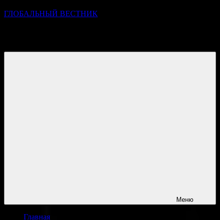
ГЛОБАЛЬНЫЙ ВЕСТНИК
УЗНАВАЙТЕ О ПРОИСХОДЯЩЕМ НА ГОРИЗОНТЕ
НОВОСТЕЙ И СОБЫТИЙ
Меню
Главная