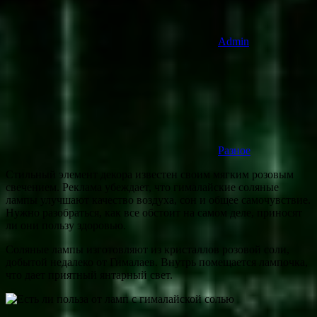
Admin
Разное
Стильный элемент декора известен своим мягким розовым
свечением. Реклама убеждает, что гималайские соляные
лампы улучшают качество воздуха, сон и общее самочувствие.
Нужно разобраться, как все обстоит на самом деле, приносят
ли они пользу здоровью.
Соляные лампы изготовляют из кристаллов розовой соли,
добытой недалеко от Гималаев. Внутрь помещается лампочка,
что дает приятный янтарный свет.