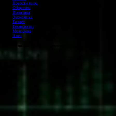
Новости мира
Общество
Политика
Экономика
Бизнес
Технологии
Медицина
Авто
Есть ли польза от ламп с гималайской солью