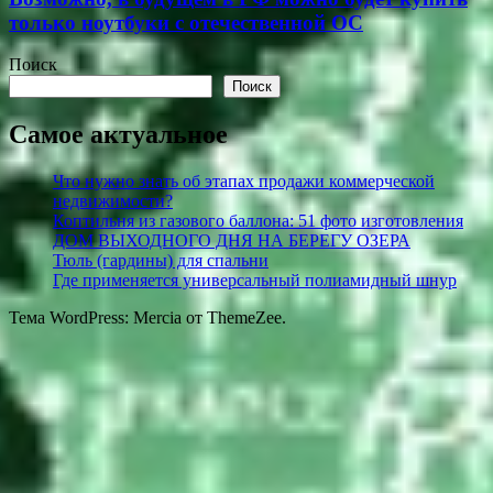
только ноутбуки с отечественной ОС
Поиск
Поиск
Самое актуальное
Что нужно знать об этапах продажи коммерческой
недвижимости?
Коптильня из газового баллона: 51 фото изготовления
ДОМ ВЫХОДНОГО ДНЯ НА БЕРЕГУ ОЗЕРА
Тюль (гардины) для спальни
Где применяется универсальный полиамидный шнур
Тема WordPress: Mercia от ThemeZee.