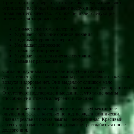
Производители заверяют, что такие аксессуары выделяют
отрицательные ионы и очищают воздух в помещении,
повышают его качество. Это обеспечивает следующие
полезные для здоровья свойства:
Снимает симптомы аллергии.
Улучшает состояние органов дыхания.
Поднимает уровень энергии.
Уменьшает депрессию.
Повышает настроение.
Улучшает сон, психическое состояние.
Вызывает расслабление.
Согласно научным исследованиям, убедительных
доказательств, что соляные лампы реально влияют на качество
воздуха и здоровье нет. Они выделяют слишком мало
отрицательных ионов, чтобы это было заметно для организма.
Отсутствуют подтвержденные данные, что такие лампы
способны уничтожать аллергены и токсины.
Влияние свечения на настроение и сон – субъективные
ощущения, эффект которых не подтвержден клинически.
Главная реальная польза лампы – декоративная. Красивый
аксессуар создает мягкий фон, помогает расслабиться после
долгого дня.