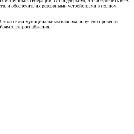
х источников генерации. Он подчеркнул, что обеспечить всех
ств, и обеспечить их резервными устройствами в полном
 В этой связи муниципальным властям поручено провести
ебоям электроснабжения.