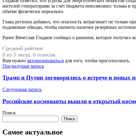
Гладков отметил, что угрозы для энергетических объектов сох
жителей генераторами за счёт бюджета невозможно: только в 
объёме физически нереально.
Глава региона добавил, что опасность затрагивает не только 
подомовые обходы, чтобы оценить наличие резервных источни
Ранее Вячеслав Гладков сообщал о ранении, которое получил ж
Средний рейтинг
0 из 5 звезд. 0 голосов.
Вам нужно
авторизироваться
для того, чтобы проголосовать.
Навигация
Предыдущая запись
по
Трамп и Путин договорились о встрече и новых п
записям
Следующая запись
Российские космонавты вышли в открытый космо
Поиск
Поиск
Самое актуальное