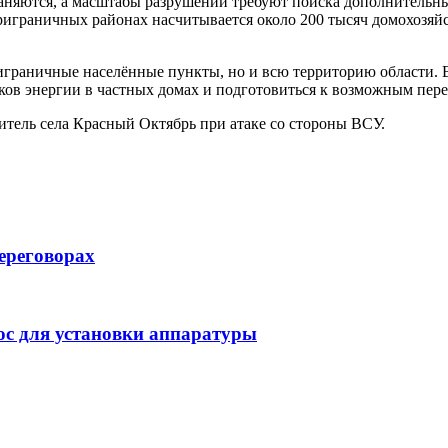
раняются, а масштабы разрушений требуют поиска дополнительны
приграничных районах насчитывается около 200 тысяч домохозяй
приграничные населённые пункты, но и всю территорию области.
ков энергии в частных домах и подготовиться к возможным пер
итель села Красный Октябрь при атаке со стороны ВСУ.
ереговорах
с для установки аппаратуры