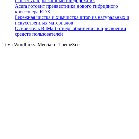
Cruiser 70 в роскошный внедорожник
Acura готовит предвестника нового гибридного
кроссовера RDX
Бережная чистка и химчистка штор из натуральных и
искусственных материалов
Основатель BitMart отверг обвинения в присвоении
средств пользователей
Тема WordPress: Mercia от ThemeZee.