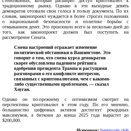
стейблкоинах, который расширит доступ криптовалют к
традиционному рынку. Однако в эти выходные девять
демократов отозвали свои голоса в пользу документа. По их
словам, законопроект нуждается в более строгих положениях
о национальной безопасности и политике борьбы с
отмыванием денег. Это произошло всего за несколько дней до
того, как законопроект должен был поступить на
рассмотрение Сената.
Смена настроений отражает изменение
политической обстановки в Вашингтоне. Это
говорит о том, что смена курса демократов
скорее обусловлена падением рейтинга
одобрения президента Трампа и растущими
разговорами о его конфликте интересов,
связанных с криптовалютами, чем с какими-
либо существенными проблемами, — сказал
Хоуган.
Однако он по-прежнему с оптимизмом смотрит на
перспективы криптовалют в этом году. По его мнению,
большинство цифровых активов достигнут рекордных
максимумов, а биткоин до конца 2025 года вырастет до
$200,000.
Источник:
happycoin.club