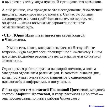
и выключал клетку когда нужно. В принципе, это возможно.
А ещё раньше, чем проходило это исследование,
Чижевский
предлагал экранированную комнату. Сейчас он больше
ассоциируется с «люстрой Чижевского», но первое, что
он делал — искал возможные варианты по защите
от магнитных бурь.
«СП»: Юрий Ильич, вы известны своей книгой
о Чижевском.
— У меня есть книга, которая называется «Неслучайные
встречи», куда входит эссе, посвящённое Чижевскому. В нём
довольно подробно рассматриваются максимумы солнечной
активности.
Одно время я работал врачом на скорой помощи, а потом
заведовал отделением реанимации. И заметил: бывают дни,
когда поступает очень много пациентов с однородной
патологией: и инфарктами, и инсультами.
Я был дружен с
Анастасией Ивановной Цветаевой
, младшей
сестрой
Марины Цветаевой
, и когда рассказал ей об этом —
она посоветовала почитать работы Чижевского.
Источник