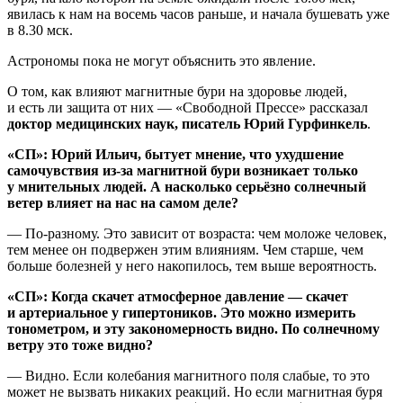
явилась к нам на восемь часов раньше, и начала бушевать уже
в 8.30 мск.
Астрономы пока не могут объяснить это явление.
О том, как влияют магнитные бури на здоровье людей,
и есть ли защита от них — «Свободной Прессе» рассказал
доктор медицинских наук, писатель Юрий Гурфинкель
.
«СП»: Юрий Ильич, бытует мнение, что ухудшение
самочувствия из-за магнитной бури возникает только
у мнительных людей. А насколько серьёзно солнечный
ветер влияет на нас на самом деле?
— По-разному. Это зависит от возраста: чем моложе человек,
тем менее он подвержен этим влияниям. Чем старше, чем
больше болезней у него накопилось, тем выше вероятность.
«СП»: Когда скачет атмосферное давление — скачет
и артериальное у гипертоников. Это можно измерить
тонометром, и эту закономерность видно. По солнечному
ветру это тоже видно?
— Видно. Если колебания магнитного поля слабые, то это
может не вызвать никаких реакций. Но если магнитная буря