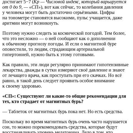
достигает 5−7 (
Kp — Числовой индекс, который варьируется
от 0 до 9, — «СП»
), вот как сейчас, то колебания давления
у человека могут быть достаточно серьёзными. Цифры
на тонометре становятся высокими, пульс учащается, даже
аритмии могут возникнуть.
Поэтому нужно следить за космической погодой. Тем более,
что это несложно — о ней сообщают как о дополнении
к обычному прогнозу погоды. И если о магнитной буре
оповестили, то людям, страдающим артериальной
гипертонией, нужно быть к этому готовыми.
Как правило, эти люди регулярно принимают гипотензивные
лекарства, дважды в сутки измеряют своё давление и знают
от лечащего врача, как проступать при его скачках. Но всё
равно, в такой день следует проявить особое внимание
к своему здоровью.
«СП»: Существуют ли какие-то общие рекомендации для
тех, кто страдает от магнитных бурь?
— Таблеток от магнитных бурь пока нет. Но есть средства.
Поскольку во время магнитных бурь очень часто нарушается
сон, то можно порекомендовать средства, которые будут
восстанавливать уровень мелатонина. Дело в том, что