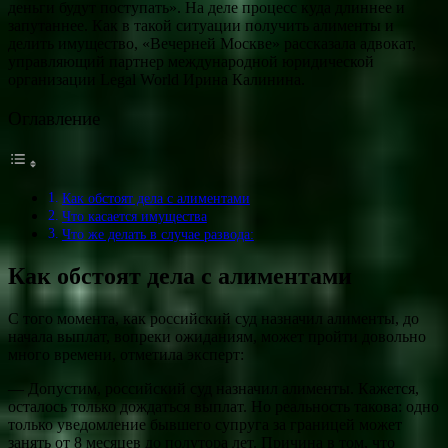
деньги будут поступать». На деле процесс куда длиннее и
запутаннее. Как в такой ситуации получить алименты и
делить имущество, «Вечерней Москве» рассказала адвокат,
управляющий партнер международной юридической
организации Legal World Ирина Калинина.
Оглавление
Как обстоят дела с алиментами
Что касается имущества
Что же делать в случае развода:
Как обстоят дела с алиментами
С того момента, как российский суд назначил алименты, до
начала выплат, вопреки ожиданиям, может пройти довольно
много времени, отметила эксперт:
— Допустим, российский суд назначил алименты. Кажется,
осталось только дождаться выплат. Но реальность такова: одно
только уведомление бывшего супруга за границей может
занять от 8 месяцев до полутора лет. Причина в том, что