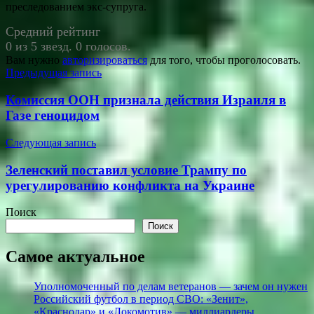
преследованием экс-супруга.
Средний рейтинг
0 из 5 звезд. 0 голосов.
Вам нужно
авторизироваться
для того, чтобы проголосовать.
Навигация
Предыдущая запись
по
Комиссия ООН признала действия Израиля в
записям
Газе геноцидом
Следующая запись
Зеленский поставил условие Трампу по
урегулированию конфликта на Украине
Поиск
Поиск
Самое актуальное
Уполномоченный по делам ветеранов — зачем он нужен
Российский футбол в период СВО: «Зенит»,
«Краснодар» и «Локомотив» — миллиардеры