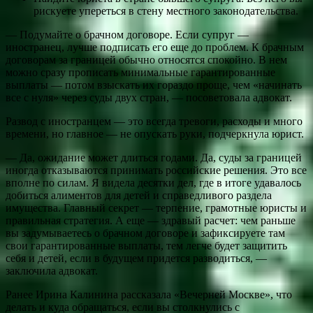
рискуете упереться в стену местного законодательства.
— Подумайте о брачном договоре. Если супруг —
иностранец, лучше подписать его еще до проблем. К брачным
договорам за границей обычно относятся спокойно. В нем
можно сразу прописать минимальные гарантированные
выплаты — потом взыскать их гораздо проще, чем «начинать
все с нуля» через суды двух стран, — посоветовала адвокат.
Развод с иностранцем — это всегда тревоги, расходы и много
времени, но главное — не опускать руки, подчеркнула юрист.
— Да, ожидание может длиться годами. Да, суды за границей
иногда отказываются принимать российские решения. Это все
вполне по силам. Я видела десятки дел, где в итоге удавалось
добиться алиментов для детей и справедливого раздела
имущества. Главный секрет — терпение, грамотные юристы и
правильная стратегия. А еще — здравый расчет: чем раньше
вы задумываетесь о брачном договоре и зафиксируете там
свои гарантированные выплаты, тем легче будет защитить
себя и детей, если в будущем придется разводиться, —
заключила адвокат.
Ранее Ирина Калинина рассказала «Вечерней Москве», что
делать и куда обращаться, если вы столкнулись с