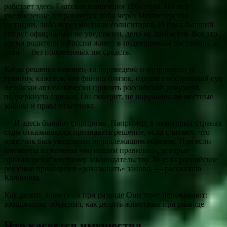
работает здесь Гаагская конвенция 1961 года. По ней
уведомление отправляется либо через Министерство
юстиции, либо через местных солиситоров. И пока бывший
супруг официально не уведомлен, дело не двигается. Все это
время родители в России живут в подвешенном состоянии, а
дети — без положенных им средств.
Когда решение наконец-то переведено и отправлено за
границу, кажется, что финиш близок, однако иностранный суд
не обязан автоматически принять российский документ,
подчеркнула адвокат. Он смотрит, не нарушены ли местные
законы и права ответчика.
— И здесь бывают сюрпризы. Например, в некоторых странах
суды отказываются признавать решение, если считают, что
ответчик был уведомлен ненадлежащим образом. Или если
алименты назначены «по нашим правилам», которые
противоречат местному законодательству. То есть российское
решение приходится «доказывать» заново, — рассказала
Калинина.
Как делить животных при разводе Они тоже переживают:
зоопсихолог объяснил, как делить животных при разводе
Что касается имущества