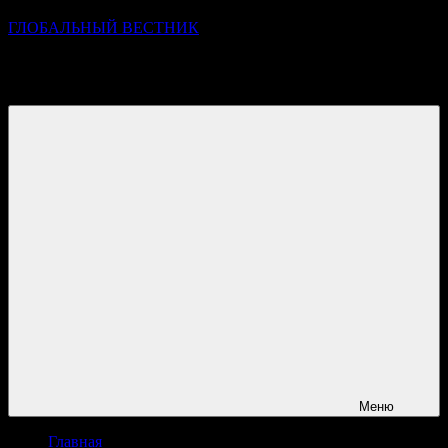
ГЛОБАЛЬНЫЙ ВЕСТНИК
УЗНАВАЙТЕ О ПРОИСХОДЯЩЕМ НА ГОРИЗОНТЕ
НОВОСТЕЙ И СОБЫТИЙ
Меню
Главная