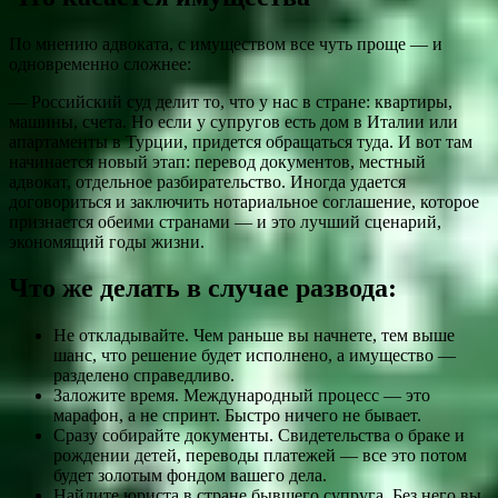
По мнению адвоката, с имуществом все чуть проще — и
одновременно сложнее:
— Российский суд делит то, что у нас в стране: квартиры,
машины, счета. Но если у супругов есть дом в Италии или
апартаменты в Турции, придется обращаться туда. И вот там
начинается новый этап: перевод документов, местный
адвокат, отдельное разбирательство. Иногда удается
договориться и заключить нотариальное соглашение, которое
признается обеими странами — и это лучший сценарий,
экономящий годы жизни.
Что же делать в случае развода:
Не откладывайте. Чем раньше вы начнете, тем выше
шанс, что решение будет исполнено, а имущество —
разделено справедливо.
Заложите время. Международный процесс — это
марафон, а не спринт. Быстро ничего не бывает.
Сразу собирайте документы. Свидетельства о браке и
рождении детей, переводы платежей — все это потом
будет золотым фондом вашего дела.
Найдите юриста в стране бывшего супруга. Без него вы