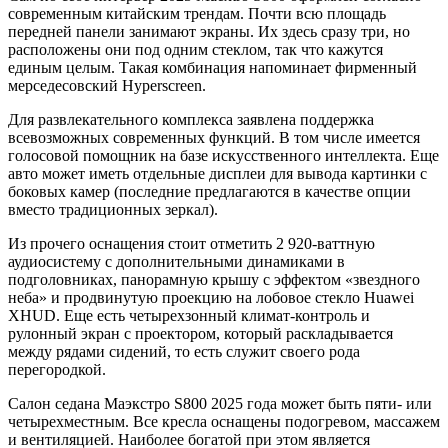
современным китайским трендам. Почти всю площадь
передней панели занимают экраны. Их здесь сразу три, но
расположены они под одним стеклом, так что кажутся
единым целым. Такая комбинация напоминает фирменный
мерседесовский Hyperscreen.
Для развлекательного комплекса заявлена поддержка
всевозможных современных функций. В том числе имеется
голосовой помощник на базе искусственного интеллекта. Еще
авто может иметь отдельные дисплеи для вывода картинки с
боковых камер (последние предлагаются в качестве опции
вместо традиционных зеркал).
Из прочего оснащения стоит отметить 2 920-ваттную
аудиосистему с дополнительными динамиками в
подголовниках, панорамную крышу с эффектом «звездного
неба» и продвинутую проекцию на лобовое стекло Huawei
XHUD. Еще есть четырехзонный климат-контроль и
рулонный экран с проектором, который раскладывается
между рядами сидений, то есть служит своего рода
перегородкой.
Салон седана Маэкстро S800 2025 года может быть пяти- или
четырехместным. Все кресла оснащены подогревом, массажем
и вентиляцией. Наиболее богатой при этом является