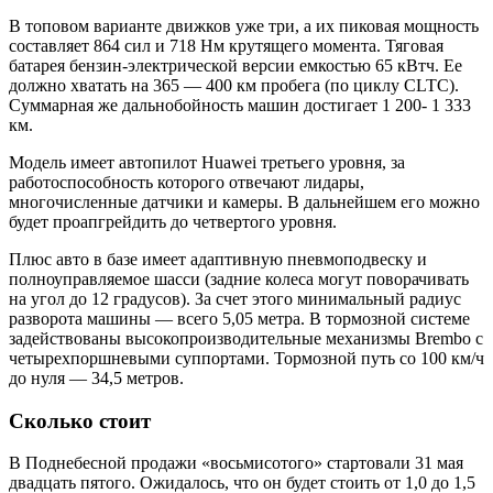
В топовом варианте движков уже три, а их пиковая мощность
составляет 864 сил и 718 Нм крутящего момента. Тяговая
батарея бензин-электрической версии емкостью 65 кВтч. Ее
должно хватать на 365 — 400 км пробега (по циклу CLTC).
Суммарная же дальнобойность машин достигает 1 200- 1 333
км.
Модель имеет автопилот Huawei третьего уровня, за
работоспособность которого отвечают лидары,
многочисленные датчики и камеры. В дальнейшем его можно
будет проапгрейдить до четвертого уровня.
Плюс авто в базе имеет адаптивную пневмоподвеску и
полноуправляемое шасси (задние колеса могут поворачивать
на угол до 12 градусов). За счет этого минимальный радиус
разворота машины — всего 5,05 метра. В тормозной системе
задействованы высокопроизводительные механизмы Brembo с
четырехпоршневыми суппортами. Тормозной путь со 100 км/ч
до нуля — 34,5 метров.
Сколько стоит
В Поднебесной продажи «восьмисотого» стартовали 31 мая
двадцать пятого. Ожидалось, что он будет стоить от 1,0 до 1,5