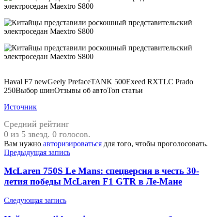
Haval F7 newGeely PrefaceTANK 500Exeed RXTLC Prado
250Выбор шинОтзывы об автоТоп статьи
Источник
Средний рейтинг
0 из 5 звезд. 0 голосов.
Вам нужно
авторизироваться
для того, чтобы проголосовать.
Навигация
Предыдущая запись
по
McLaren 750S Le Mans: спецверсия в честь 30-
записям
летия победы McLaren F1 GTR в Ле-Мане
Следующая запись