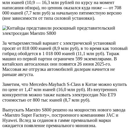
млн юаней (10,9 — 16,3 млн рублей по курсу на момент
написания обзора), но ценник оказался куда ниже — от 708
000 юаней (7,7 млн руб) за начальную пятиместную версию
(вне зависимости от типа силовой установки).
За четырехместный вариант с электрической установкой
просят от 818 000 юаней (8,9 млн руб), в то время как топовый
гибрид обойдется в 1 018 000 юаней (11,1 млн руб). Тираж
машин из первой партии ограничен 599 экземплярами. В
китайских автосалонах они появятся 26 июня 2025-го.
Массовая же отгрузка автомобилей дилерам начнется не
раньше августа.
Заметим, что Mercedes-Maybach S-Class в Китае можно купить
по цене от 1,47 млн юаней (16,0 млн руб). Из внутренних
конкурентов можно также назвать электроседан Nio ET9
стоимостью от 800 тыс юаней (8,7 млн руб).
Выпускать Maextro S800 решено на мощностях нового завода
«Maextro Super Factory», построенного компаниями JAC и
Hyawei. Вслед за седаном в гамме премиальной марки
ожидается появление премиального минивэна.