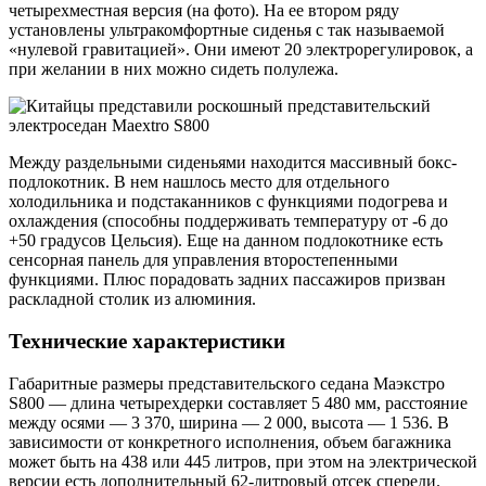
четырехместная версия (на фото). На ее втором ряду
установлены ультракомфортные сиденья с так называемой
«нулевой гравитацией». Они имеют 20 электрорегулировок, а
при желании в них можно сидеть полулежа.
Между раздельными сиденьями находится массивный бокс-
подлокотник. В нем нашлось место для отдельного
холодильника и подстаканников с функциями подогрева и
охлаждения (способны поддерживать температуру от -6 до
+50 градусов Цельсия). Еще на данном подлокотнике есть
сенсорная панель для управления второстепенными
функциями. Плюс порадовать задних пассажиров призван
раскладной столик из алюминия.
Технические характеристики
Габаритные размеры представительского седана Маэкстро
S800 — длина четырехдерки составляет 5 480 мм, расстояние
между осями — 3 370, ширина — 2 000, высота — 1 536. В
зависимости от конкретного исполнения, объем багажника
может быть на 438 или 445 литров, при этом на электрической
версии есть дополнительный 62-литровый отсек спереди.