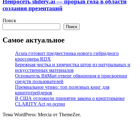
Нейросеть slidery.ai — прорыв года в области
создания презентаций
Поиск
Поиск
Самое актуальное
Acura готовит предвестника нового гибридного
кроссовера RDX
Бережная чистка и химчистка штор из натуральных и
искусственных материалов
Основатель BitMart отверг обвинения в присвоении
средств пользователей
Премиальное чтиво: топ полезных книг для
криптотрейдеров
В США отложили принятие закона о крипторынке
CLARITY Act до осени
Тема WordPress: Mercia от ThemeZee.