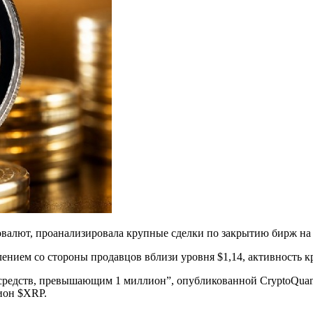
овалют, проанализировала крупные сделки по закрытию бирж на
лением со стороны продавцов вблизи уровня $1,14, активность 
редств, превышающим 1 миллион”, опубликованной CryptoQuant
ион $XRP.