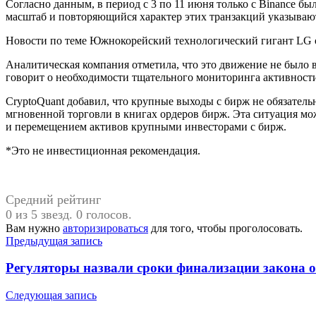
Согласно данным, в период с 3 по 11 июня только с Binance б
масштаб и повторяющийся характер этих транзакций указывают
Новости по теме Южнокорейский технологический гигант LG о
Аналитическая компания отметила, что это движение не было
говорит о необходимости тщательного мониторинга активности
CryptoQuant добавил, что крупные выходы с бирж не обязатель
мгновенной торговли в книгах ордеров бирж. Эта ситуация мо
и перемещением активов крупными инвесторами с бирж.
*Это не инвестиционная рекомендация.
Средний рейтинг
0 из 5 звезд. 0 голосов.
Вам нужно
авторизироваться
для того, чтобы проголосовать.
Навигация
Предыдущая запись
по
Регуляторы назвали сроки финализации закона 
записям
Следующая запись