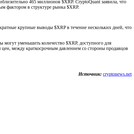
риблизительно 465 миллионов $XRP. CryptoQuant заявила, что
мым фактором в структуре рынка $XRP.
кратные крупные выводы $XRP в течение нескольких дней, что
ды могут уменьшить количество $XRP, доступного для
я цен, между краткосрочным давлением со стороны продавцов
Источник:
cryptonews.net