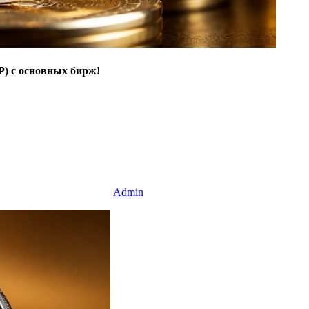
) с основных бирж!
Admin