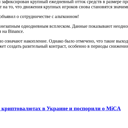
ыл зафиксирован крупный ежедневный отток средств в размере п
 на то, что движения крупных игроков снова становятся значи
бъявил о сотрудничестве с альткоином!
 внезапным однодневным всплеском. Данные показывают неодно
 на Binance.
но означают накопление. Однако было отмечено, что такие выхо
жет создать разительный контраст, особенно в периоды снижени
о криптовалютах в Украине и поспорили о MiCA