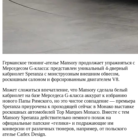
Германское тюнинг-ателье Mansory продолжает упражняться с
Мерседесом G-класса: представлен уникальный 4-дверный
кабриолет Speranza с монструозным внешним обвесом,
роскошным салоном и форсированным двигателем V8.
Может сложиться впечатление, что Mansory сделала белый
кабриолет на базе Мерседеса G-класса аккурат к избранию
нового Папы Римского, но это чистое совпадение — премьера
Speranza приурочена к проходящей сейчас в Монако выставке
роскошных автомобилей Top Marques Monaco. Вместе с тем
Mansory Speranza действительно немного похож на
официальные папские «гелики» и подражающие им
конверсии от различных тюнеров, например, от польского
ателье Carlex Design.