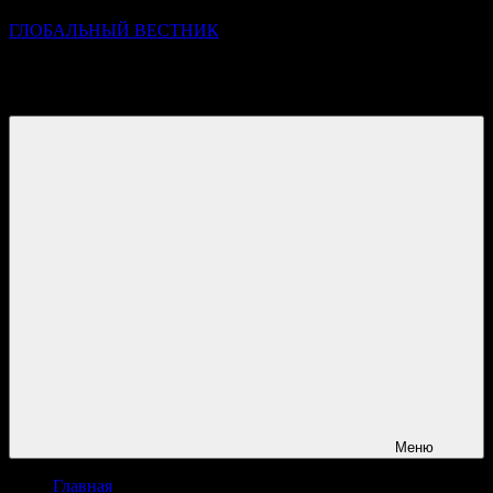
ГЛОБАЛЬНЫЙ ВЕСТНИК
УЗНАВАЙТЕ О ПРОИСХОДЯЩЕМ НА ГОРИЗОНТЕ
НОВОСТЕЙ И СОБЫТИЙ
Меню
Главная