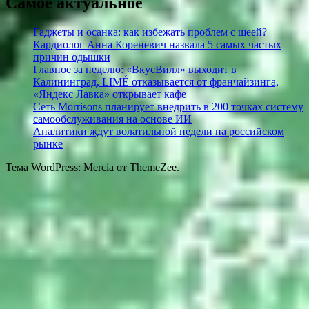
Самое актуальное
Гаджеты и осанка: как избежать проблем с шеей?
Кардиолог Анна Кореневич назвала 5 самых частых
причин одышки
Главное за неделю: «ВкусВилл» выходит в
Калининград, LIMÉ отказывается от франчайзинга,
«Яндекс Лавка» открывает кафе
Сеть Morrisons планирует внедрить в 200 точках систему
самообслуживания на основе ИИ
Аналитики ждут волатильной недели на российском
рынке
Тема WordPress: Mercia от ThemeZee.