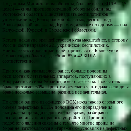
По данным Министерства обороны, больше всего БПЛА – 15
целей — силы противовоздушной обороны сбили над
Ростовской области. Ещё двенадцать беспилотников
уничтожили над Белгородской областью, десять – над
Волгоградской, два — над Крымом, а также по одному — над
Калужской, Курской и Смоленской областями.
Кстати, накануне враг действовал куда масштабнее, в сторону
России был направлен 221 украинской беспилотник.
Наиболее массированный налёт пришёлся на Брянскую и
Смоленскую области, где сбили 85 и 42 БПЛА
соответственно.
При этом, как указывалось ранее, больше половины
беспилотных летательных аппаратов, поступающих в
Вооружённые силы Украины, имеют дефекты. Показатель
брака достигает 60%. При этом отмечается, что даже если доля
брака несколько завышена, разница незначительная.
По словам одного из офицеров ВСУ, из-за такого огромного
объёма дефектных БПЛА половина его подразделения
вынуждена проводить длительное время, разбирая и
восстанавливая неисправные устройства. Причины
подобного явления связаны с тем, что многие дроны на
Украине изготовляются в «гаражных» условиях из дефектных