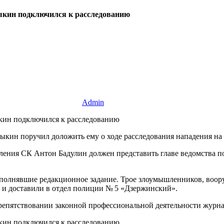
ыкин подключился к расследованию
Admin
рыкин поручил доложить ему о ходе расследования нападения н
ния СК Антон Бадулин должен представить главе ведомства под
ыполнявшие редакционное задание. Трое злоумышленников, воо
и и доставили в отдел полиции № 5 «Дзержинский».
препятствовании законной профессиональной деятельности журна