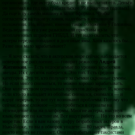
организации, где актер брал кредит и не выплатил его. Деньги
он занимал на год под грабительские 99 процентов годовых!
Да еще и ту самую машину в залог оформил. Чтобы
согласиться на такие условия, надо быть в отчаянном
положении. Но, видимо, именно такое положение у Головина.
Ведь недавно его уже разыскивали приставы из-за
неоплаченных штрафов ГИБДД. И тут надо сказать, что
актеры нередко попадают в долговые ямы. Хотя казалось бы…
Разве они мало зарабатывают?
— Я хочу сказать, что в актерском мире сейчас наблюдается
невероятное расслоение, — говорит режиссер
Андрей
Житинкин
. — Есть недосягаемые по уровню заработков
звезды. Их с десяток наберется. Это топ. Есть средняя
категория. Это те, кто получает за съемки скромные суммы.
Но если много сниматься, то можно хорошо зарабатывать.
Они количеством сериальных проектов добирают. И, конечно,
если кто-то выпадает из обоймы: снимался, снимался — и
вдруг перерыв, то вот тут возникают проблемы. Потому что
сейчас самое сложное — это пробиться в сериалы на
телевидение или на платформы. Многие актеры, высунув
язык, бегают по кастингам. Все ищут работу… Но это во всем
мире так! Если я вам назову цифру безработных актеров в
Нью-Йорке, то вы в обморок упадете — 80 тысяч. Правда,
никто из них не голодает. Они подрабатывают таксистами