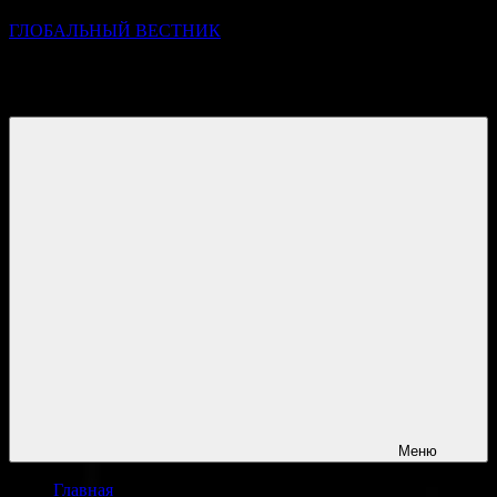
ГЛОБАЛЬНЫЙ ВЕСТНИК
УЗНАВАЙТЕ О ПРОИСХОДЯЩЕМ НА ГОРИЗОНТЕ
НОВОСТЕЙ И СОБЫТИЙ
Меню
Главная