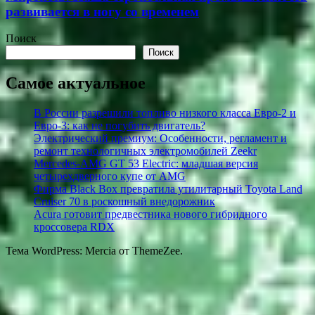
развивается в ногу со временем
Поиск
Поиск
Самое актуальное
В России разрешили топливо низкого класса Евро-2 и
Евро-3: как не погубить двигатель?
Электрический премиум: Особенности, регламент и
ремонт технологичных электромобилей Zeekr
Mercedes-AMG GT 53 Electric: младшая версия
четырехдверного купе от AMG
Фирма Black Box превратила утилитарный Toyota Land
Cruiser 70 в роскошный внедорожник
Acura готовит предвестника нового гибридного
кроссовера RDX
Тема WordPress: Mercia от ThemeZee.