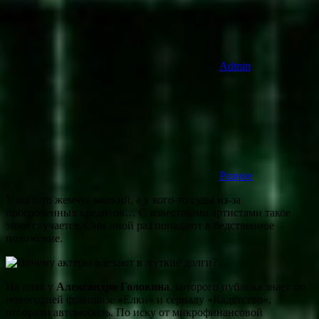
Admin
Разное
У кого-то жемчуг мелкий, а у кого-то суды из-за
просроченных кредитов… С известными артистами такое
тоже случается. Они иной раз попадают в бедственное
положение.
На днях у
Александра Головина
, которого публика знает по
новогодней франшизе «Елки» и сериалу «Кадетство»,
отобрали автомобиль. По иску от микрофинансовой