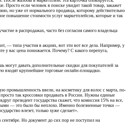
. После жалобы в маркетплейс эта карточка блокируется,
. Просто если человек в поиске увидит такой товар, закажет
рафию, но уже от нормального продавца, которому действительно
едное повышение стоимости услуг маркетплейсов, которые и так
астие в распродажах, часто без согласия самого владельца
, — типа участия в акциях, вот эти вот все дела. Например, у
ате у вас цена понижается. Почему? С какого перепуга,
шь могут давать дополнительные скидки для покупателей за
ую входят крупнейшие торговые онлайн-площадки.
ую промышленность ввели, на косметику для волос с марта, по-
о просто так кроссовки продавать в России. Нужны единые
вдруг президент государства скажет, что комиссия 15% на все,
чными — это было бы неплохо. Именно болезненные точки —
ударство влезет, только хуже сделает».
в сентябре. Но документ до сих пор не поступил на