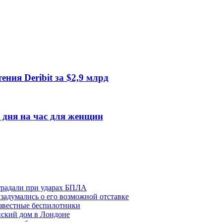
ния Deribit за $2,9 млрд
 дня на час для женщин
традали при ударах БПЛА
задумались о его возможной отставке
известные беспилотники
нский дом в Лондоне