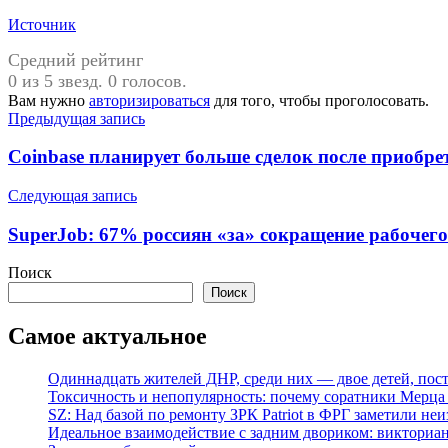
Источник
Средний рейтинг
0 из 5 звезд. 0 голосов.
Вам нужно
авторизироваться
для того, чтобы проголосовать.
Навигация
Предыдущая запись
по
Coinbase планирует больше сделок после приобрете
записям
Следующая запись
SuperJob: 67% россиян «за» сокращение рабочего
Поиск
Поиск
Самое актуальное
Одиннадцать жителей ДНР, среди них — двое детей, пос
Токсичность и непопулярность: почему соратники Мерца 
SZ: Над базой по ремонту ЗРК Patriot в ФРГ заметили не
Идеальное взаимодействие с задним двориком: викториа