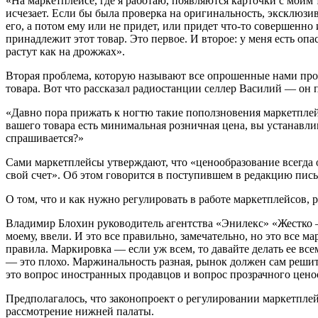
«На маркетплейсе, где я работаю, появляются карточки с моим
исчезает. Если бы была проверка на оригинальность, эксклюзи
его, а потом ему или не придет, или придет что-то совершенно
принадлежит этот товар. Это первое. И второе: у меня есть оп
растут как на дрожжах».
Вторая проблема, которую называют все опрошенные нами прода
товара. Вот что рассказал радиостанции селлер Василий — он 
«Давно пора прижать к ногтю такие поползновения маркетплейс
вашего товара есть минимальная розничная цена, вы устанавлива
спрашивается?»
Сами маркетплейсы утверждают, что «ценообразование всегда 
свой счет». Об этом говорится в поступившем в редакцию пи
О том, что и как нужно регулировать в работе маркетплейсов,
Владимир Блохин руководитель агентства «Энилекс» «Жестко — 
моему, ввели. И это все правильно, замечательно, но это все
правила. Маркировка — если уж всем, то давайте делать ее все
— это плохо. Маржинальность разная, рынок должен сам реши
это вопрос иностранных продавцов и вопрос прозрачного ценоо
Предполагалось, что законопроект о регулировании маркетплейс
рассмотрение нижней палаты.