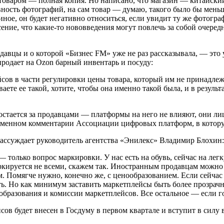
 товаром — полная копия. Но написано, что магазин — китайский
вность фотографий, на сам товар — думаю, такого было бы меньше
 иное, он будет негативно относиться, если увидит ту же фотог
асение, что какие-то нововведения могут повлечь за собой очер
вцы и о которой «Бизнес FM» уже не раз рассказывала, — это уч
продает на Ozon барный инвентарь и посуду:
ов в части регулировки цены товара, который им не принадлежит
ете ее такой, хотите, чтобы она именно такой была, и в результ
остается за продавцами — платформы на него не влияют, они ли
сьменном комментарии Ассоциации цифровых платформ, в котор
 рассуждает руководитель агентства «Энилекс» Владимир Блохин:
только вопрос маркировки. У нас есть на обувь, сейчас на легк
 маркируется не всеми, скажем так. Иностранным продавцам можн
м. Помягче нужно, конечно же, с ценообразованием. Если сейчас 
ть. Но как минимум заставить маркетплейсы быть более прозра
бразования и комиссии маркетплейсов. Все остальное — если гос
ов будет внесен в Госдуму в первом квартале и вступит в силу 