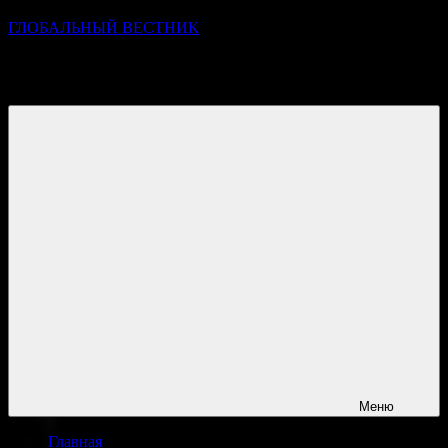
ГЛОБАЛЬНЫЙ ВЕСТНИК
УЗНАВАЙТЕ О ПРОИСХОДЯЩЕМ НА ГОРИЗОНТЕ
НОВОСТЕЙ И СОБЫТИЙ
Меню
Главная