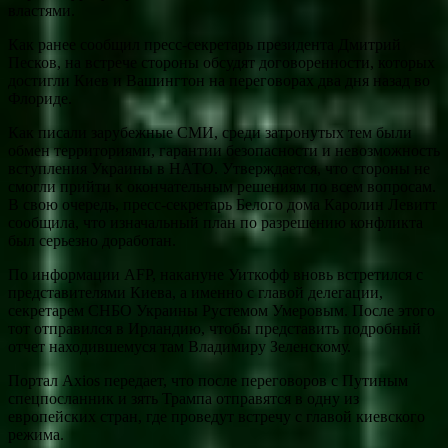
властями.
Как ранее сообщил пресс-секретарь президента Дмитрий
Песков, на встрече стороны обсудят договоренности, которых
достигли Киев и Вашингтон на переговорах два дня назад во
Флориде.
Как писали зарубежные СМИ, среди затронутых тем были
обмен территориями, гарантии безопасности и невозможность
вступления Украины в НАТО. Утверждается, что стороны не
смогли прийти к окончательным решениям по всем вопросам.
В свою очередь, пресс-секретарь Белого дома Каролин Левитт
сообщила, что изначальный план по разрешению конфликта
был серьезно доработан.
По информации AFP, накануне Уиткофф вновь встретился с
представителями Киева, а именно с главой делегации,
секретарем СНБО Украины Рустемом Умеровым. После этого
тот отправился в Ирландию, чтобы представить подробный
отчет находившемуся там Владимиру Зеленскому.
Портал Axios передает, что после переговоров с Путиным
спецпосланник и зять Трампа отправятся в одну из
европейских стран, где проведут встречу с главой киевского
режима.