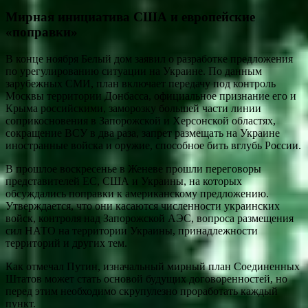
Мирная инициатива США и европейские
«поправки»
В конце ноября Белый дом заявил о разработке предложения
по урегулированию ситуации на Украине. По данным
зарубежных СМИ, план включает передачу под контроль
Москвы территории Донбасса, официальное признание его и
Крыма российскими, заморозку большей части линии
соприкосновения в Запорожской и Херсонской областях,
сокращение ВСУ в два раза, запрет размещать на Украине
иностранные войска и оружие, способное бить вглубь России.
В прошлое воскресенье в Женеве прошли переговоры
представителей ЕС, США и Украины, на которых
обсуждались поправки к американскому предложению.
Утверждается, что они касаются численности украинских
войск, контроля над Запорожской АЭС, вопроса размещения
сил НАТО на территории Украины, принадлежности
территорий и других тем.
Как отмечал Путин, изначальный мирный план Соединенных
Штатов может стать основой будущих договоренностей, но
перед этим необходимо скрупулезно проработать каждый
пункт.