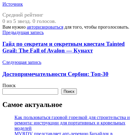
Источник
Средний рейтинг
0 из 5 звезд. 0 голосов.
Вам нужно
авторизироваться
для того, чтобы проголосовать.
Навигация
Предыдущая запись
по
Гайд по секретам и секретным квестам Tainted
записям
Grail: The Fall of Avalon — Кунахт
Следующая запись
Достопримечательности Сербии: Топ-30
Поиск
Поиск
Самое актуальное
Как пользоваться газовой горелкой для строительства и
ремонта: инструкции для портативных и кровельных
моделей
MVRDV представляет арт-деревню Бихайлоу в