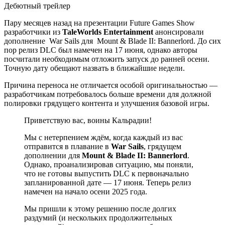
Дебютный трейлер
Пару месяцев назад на презентации Future Games Show
разработчики из
TaleWorlds Entertainment
анонсировали
дополнение War Sails для Mount & Blade II: Bannerlord. До сих
пор релиз DLC был намечен на 17 июня, однако авторы
посчитали необходимым отложить запуск до ранней осени.
Точную дату обещают назвать в ближайшие недели.
Причина переноса не отличается особой оригинальностью —
разработчикам потребовалось больше времени для должной
полировки грядущего контента и улучшения базовой игры.
Приветствую вас, воины Кальрадии!
Мы с нетерпением ждём, когда каждый из вас
отправится в плавание в
War Sails
, грядущем
дополнении для
Mount & Blade II: Bannerlord
.
Однако, проанализировав ситуацию, мы поняли,
что не готовы выпустить DLC к первоначально
запланированной дате — 17 июня. Теперь релиз
намечен на начало осени 2025 года.
Мы пришли к этому решению после долгих
раздумий (и нескольких продолжительных