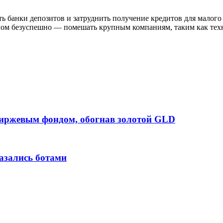
 банки депозитов и затруднить получение кредитов для малого б
ном безуспешно — помешать крупным компаниям, таким как тех
биржевым фондом, обогнав золотой GLD
казались ботами