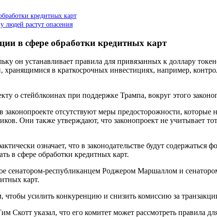
обработки кредитных карт
 у людей растут опасения
ции в сфере обработки кредитных карт
льку он устанавливает правила для привязанных к доллару токе
и, хранящимися в краткосрочных инвестициях, например, конт
екту о стейблкоинах при поддержке Трампа, вокруг этого законо
в законопроекте отсутствуют меры предосторожности, которые н
ков. Они также утверждают, что законопроект не учитывает тот
ктически означает, что в законодательстве будут содержаться 
овать в сфере обработки кредитных карт.
ное сенатором-республиканцем Роджером Маршаллом и сенаторо
итных карт.
ом, чтобы усилить конкуренцию и снизить комиссию за транзакци
им Скотт указал, что его комитет может рассмотреть правила дл