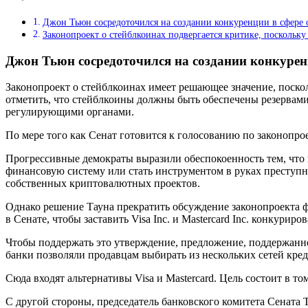
Джон Тьюн сосредоточился на создании конкуренции в сфере 
Законопроект о стейблкоинах подвергается критике, поскольку
Джон Тьюн сосредоточился на создании конкурен
Законопроект о стейблкоинах имеет решающее значение, поско
отметить, что стейблкоины должны быть обеспечены резервам
регулирующими органами.
По мере того как Сенат готовится к голосованию по законопро
Прогрессивные демократы выразили обеспокоенность тем, что 
финансовую систему или стать инструментом в руках преступни
собственных криптовалютных проектов.
Однако решение Тауна прекратить обсуждение законопроекта фа
в Сенате, чтобы заставить Visa Inc. и Mastercard Inc. конкурир
Чтобы поддержать это утверждение, предложение, поддержан
банки позволяли продавцам выбирать из нескольких сетей кред
Сюда входят альтернативы Visa и Mastercard. Цель состоит в т
С другой стороны, председатель банковского комитета Сената Т