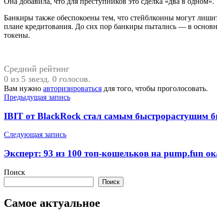
Она добавила, что для преступников это сделка «два в одном».
Банкиры также обеспокоены тем, что стейблкоины могут лишить
плане кредитования. До сих пор банкиры пытались — в основ
токены.
Средний рейтинг
0 из 5 звезд. 0 голосов.
Вам нужно
авторизироваться
для того, чтобы проголосовать.
Навигация
Предыдущая запись
по
IBIT от BlackRock стал самым быстрорастущим 
записям
Следующая запись
Эксперт: 93 из 100 топ-кошельков на pump.fun о
Поиск
Поиск
Самое актуальное