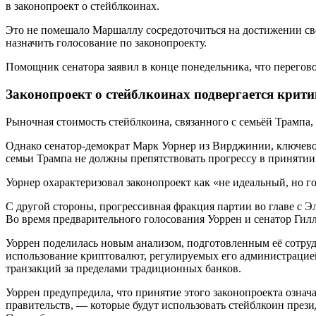
в законопроект о стейблкоинах.
Это не помешало Маршаллу сосредоточиться на достижении св
назначить голосование по законопроекту.
Помощник сенатора заявил в конце понедельника, что перегово
Законопроект о стейблкоинах подвергается крити
Рыночная стоимость стейблкоина, связанного с семьёй Трампа, 
Однако сенатор-демократ Марк Уорнер из Вирджинии, ключевой 
семьи Трампа не должны препятствовать прогрессу в принятии 
Уорнер охарактеризовал законопроект как «не идеальный, но гор
С другой стороны, прогрессивная фракция партии во главе с 
Во время предварительного голосования Уоррен и сенатор Гилл
Уоррен поделилась новым анализом, подготовленным её сотрудн
использование криптовалют, регулируемых его администрацией
транзакций за пределами традиционных банков.
Уоррен предупредила, что принятие этого законопроекта озна
правительств, — которые будут использовать стейблкоин презид