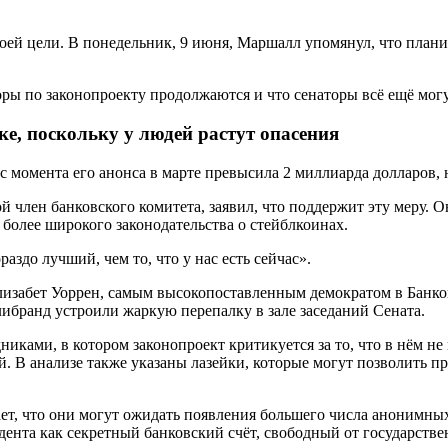
оей цели. В понедельник, 9 июня, Маршалл упомянул, что план
ры по законопроекту продолжаются и что сенаторы всё ещё могу
ке, поскольку у людей растут опасения
с момента его анонса в марте превысила 2 миллиарда долларов, 
член банковского комитета, заявил, что поддержит эту меру. О
более широкого законодательства о стейблкоинах.
аздо лучший, чем то, что у нас есть сейчас».
Элизабет Уоррен, самым высокопоставленным демократом в Банко
ибранд устроили жаркую перепалку в зале заседаний Сената.
иками, в котором законопроект критикуется за то, что в нём не
. В анализе также указаны лазейки, которые могут позволить п
чает, что они могут ожидать появления большего числа аноним
ента как секретный банковский счёт, свободный от государствен