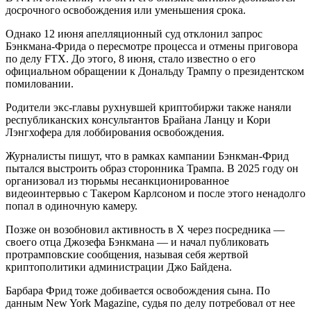
досрочного освобождения или уменьшения срока.
Однако 12 июня апелляционный суд отклонил запрос
Бэнкмана-Фрида о пересмотре процесса и отмены приговора
по делу FTX. До этого, 8 июня, стало известно о его
официальном обращении к Дональду Трампу о президентском
помиловании.
Родители экс-главы рухнувшей криптобиржи также наняли
республиканских консультантов Брайана Ланцу и Кори
Лэнгхофера для лоббирования освобождения.
Журналисты пишут, что в рамках кампании Бэнкман-Фрид
пытался выстроить образ сторонника Трампа. В 2025 году он
организовал из тюрьмы несанкционированное
видеоинтервью с Такером Карлсоном и после этого ненадолго
попал в одиночную камеру.
Позже он возобновил активность в X через посредника —
своего отца Джозефа Бэнкмана — и начал публиковать
протрамповские сообщения, называя себя жертвой
криптополитики администрации Джо Байдена.
Барбара Фрид тоже добивается освобождения сына. По
данным New York Magazine, судья по делу потребовал от нее