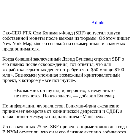
Admin
Экс-CEO FTX Сэм Бэнкман-Фрид (SBF) допустил запуск
собственной монеты после выхода из тюрьмы. Об этом пишет
New York Magazine со ссылкой на сокамерников и знакомых
предпринимателя.
Когда бывший заключенный Дэвид Буневац спросил SBF о
его планах после освобождения, тот ответил, что для
«заработка серьезных денег потребуется от $50 млн до $100
млн». Бизнесмен упоминал возможный криптовалютный
проект, к которому «все потянутся».
«Возможно, он шутил, и, вероятно, к нему никто
не потянется. Но кто знает», — добавил Буневац.
По информации журналистов, Бэнкман-Фрид ежедневно
принимает лекарства от клинической депрессии и СДВГ, а
также пишет мемуары под названием «Манфред».
Из назначенных 25 лет SBF провел в тюрьме только два года.
В NYM отметили, что он и его близкие активно добиваются