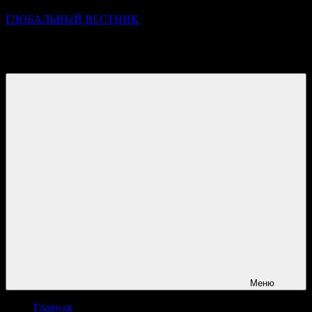
ГЛОБАЛЬНЫЙ ВЕСТНИК
УЗНАВАЙТЕ О ПРОИСХОДЯЩЕМ НА ГОРИЗОНТЕ
НОВОСТЕЙ И СОБЫТИЙ
Меню
Главная