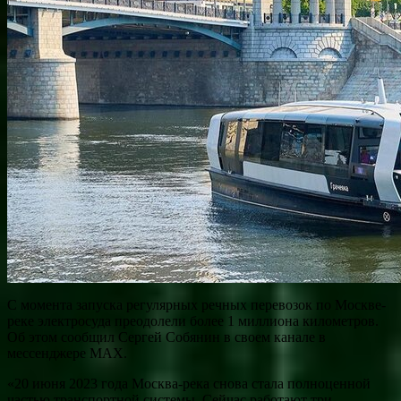
С момента запуска регулярных речных перевозок по Москве-
реке электросуда преодолели более 1 миллиона километров.
Об этом сообщил Сергей Собянин в своем канале в
мессенджере MAX.
«20 июня 2023 года Москва-река снова стала полноценной
частью транспортной системы. Сейчас работают три