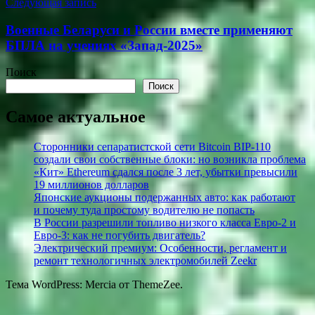
Следующая запись
Военные Беларуси и России вместе применяют
БПЛА на учениях «Запад-2025»
Поиск
Поиск
Самое актуальное
Сторонники сепаратистской сети Bitcoin BIP-110
создали свои собственные блоки: но возникла проблема
«Кит» Ethereum сдался после 3 лет, убытки превысили
19 миллионов долларов
Японские аукционы подержанных авто: как работают
и почему туда простому водителю не попасть
В России разрешили топливо низкого класса Евро-2 и
Евро-3: как не погубить двигатель?
Электрический премиум: Особенности, регламент и
ремонт технологичных электромобилей Zeekr
Тема WordPress: Mercia от ThemeZee.