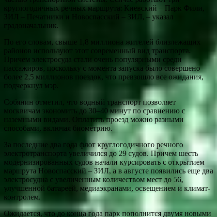
круглогодичных речных маршрута: Киевский – Парк Фили,
ЗИЛ – Печатники и Новоспасский – ЗИЛ, – указал
градоначальник.
По его словам, свыше 1,8 миллиона жителей близлежащих
районов используют этот современный вид транспорта.
Причем электросуда стали очень популярными среди
пассажиров, поскольку с момента запуска было совершено
более 2,5 миллионов поездок, что превзошло все ожидания,
подчеркнул мэр.
Собянин отметил, что водный транспорт позволяет
москвичам экономить до 30–40 минут по сравнению с
наземными видами. Оплатить проезд можно разными
способами, включая биометрию.
За последние два года флот круглогодичного речного
электротранспорта увеличился до 29 судов. Причем шесть
модернизированных судов начали курсировать с открытием
маршрута Новоспасский – ЗИЛ, а в августе появились еще два
электросудна с увеличенным количеством мест до 56,
улучшенной батареей, медиаэкранами, освещением и климат-
контролем.
Ожидается, что до конца года парк пополнится двумя новыми