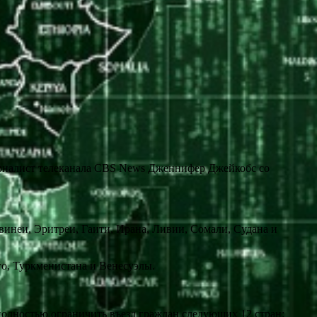
урналист телеканала CBS News Дженнифер Джейкобс со
винеи, Эритреи, Гаити, Ирана, Ливии, Сомали, Судана и
го, Туркменистана и Венесуэлы.
олностью ограничить въезд граждан следующих 12 стран: