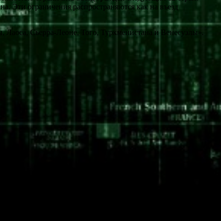
на. Эти ограничения распространяются как на въезд
, Лаоса, Сьерра-Леоне, Того, Туркменистана и Венесуэлы».