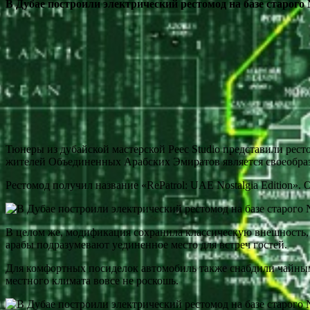
В Дубае построили электрический рестомод на базе старого N
Тюнеры из дубайской мастерской Peec Studio представили ресто
жителей Объединенных Арабских Эмиратов является своеобра
Рестомод получил название «RePatrol: UAE Nostalgia Edition»
В целом же, модификация сохранила классическую внешность,
арабы подразумевают уединенное место для встреч гостей.
Для комфортных посиделок автомобиль также снабдили чайным
местного климата вовсе не роскошь.