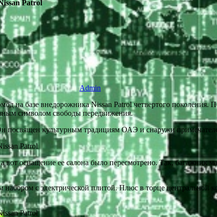
issan Patrol
Admin
мод на базе внедорожника Nissan Patrol четвертого поколения. 
зным символом свободы передвижения.
. Он посвящен культурным традициям ОАЭ и снаружи примечателе
 а вот оснащение ее салона было пересмотрено. Так, багажник
 набором с электрической плитой. Плюс в торце центральной ко