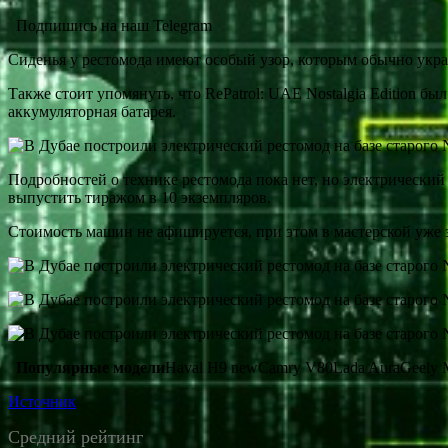
Подпишись на наш Telegram
Сиденья у рестомода имеют особый узор, которым обычно укра
Также стоит упомянуть, что RePatrol: UAE Nostalgia Edition бы
аккумуляторная батарея.
Подробностей о технике рестомода пока нет, но электрически
выпустить тиражом в 10 экземпляров.
Стоимость машин не афишируется, при этом в мастерской уже з
Популярные модели
Haval H9 newCamry V80Lada AuraGeely
Источник
Средний рейтинг