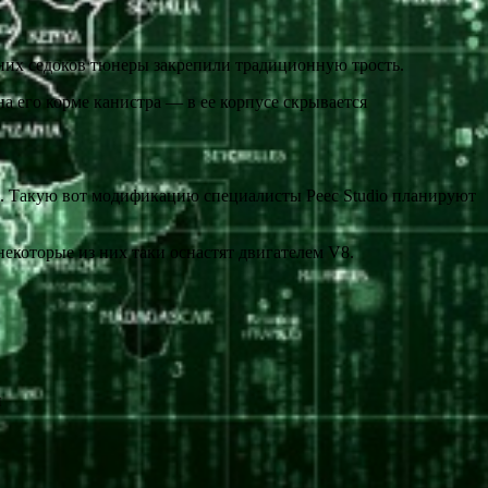
них седоков тюнеры закрепили традиционную трость.
 на его корме канистра — в ее корпусе скрывается
км. Такую вот модификацию специалисты Peec Studio планируют
екоторые из них таки оснастят двигателем V8.
и