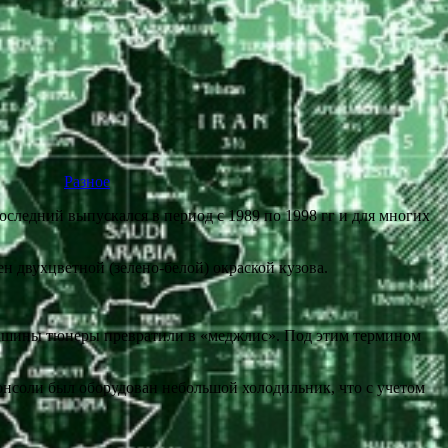
Разное
Последний выпускался в период с 1989 по 1998 гг и для многих
н двухцветной (зелено-белой) окраской кузова.
 машины тюнеры превратили в «меджлис». Под этим термином
нсоли был оборудован небольшой холодильник, что с учетом