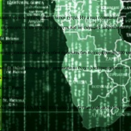
шают мужские головные платки гутра. Ну а над головами перед
л переведен на электротягу, и пусть вас не смущает закрепленная
й внедорожник якобы способен проехать без подзарядки до 300 
аявили, что далеко не все автомобили будут электрическими — н
 MonjaroExeed LXTANK 300Выбор шинОтзывы об автоТоп стать