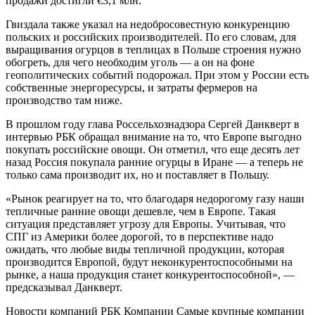
продажи достигли €3,1 млн.
Гвиздала также указал на недобросовестную конкуренцию
польских и российских производителей. По его словам, для
выращивания огурцов в теплицах в Польше строения нужно
обогреть, для чего необходим уголь — а он на фоне
геополитических событий подорожал. При этом у России есть
собственные энергоресурсы, и затраты фермеров на
производство там ниже.
В прошлом году глава Россельхознадзора Сергей Данкверт в
интервью РБК обращал внимание на то, что Европе выгодно
покупать российские овощи. Он отметил, что еще десять лет
назад Россия покупала ранние огурцы в Иране — а теперь не
только сама производит их, но и поставляет в Польшу.
«Рынок реагирует на то, что благодаря недорогому газу наши
тепличные ранние овощи дешевле, чем в Европе. Такая
ситуация представляет угрозу для Европы. Учитывая, что
СПГ из Америки более дорогой, то в перспективе надо
ожидать, что любые виды тепличной продукции, которая
производится Европой, будут неконкурентоспособными на
рынке, а наша продукция станет конкурентоспособной», —
предсказывал Данкверт.
Новости компаний РБК Компании Самые крупные компании