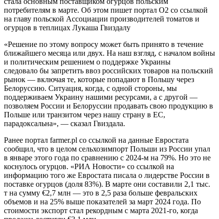
стала основным поставщиком огурцов польским
потребителям в марте. Об этом пишет портал О2 со ссылкой
на главу польской Ассоциации производителей томатов и
огурцов в теплицах Лукаша Гвиздалу
«Решение по этому вопросу может быть принято в течение
ближайшего месяца или двух. На наш взгляд, с началом войны
и политическим решением о поддержке Украины
следовало бы запретить ввоз российских товаров на польский
рынок — включая те, которые попадают в Польшу через
Белоруссию. Ситуация, когда, с одной стороны, мы
поддерживаем Украину нашими ресурсами, а с другой —
позволяем России и Белоруссии продавать свою продукцию в
Польше или транзитом через нашу страну в ЕС,
парадоксальна», — сказал Гвиздала.
Ранее портал farmer.pl со ссылкой на данные Евростата
сообщил, что в целом сельхозимпорт Польши из России упал
в январе этого года по сравнению с 2024-м на 79%. Но это не
коснулось огурцов. «РИА Новости» со ссылкой на
информацию того же Евростата писала о лидерстве России в
поставке огурцов (доля 83%). В марте они составили 2,1 тыс.
т на сумму €2,7 млн — это в 2,5 раза больше февральских
объемов и на 25% выше показателей за март 2024 года. По
стоимости экспорт стал рекордным с марта 2021-го, когда