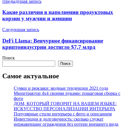
Навигация
Предыдущая запись
по
Какие различия в наполнении продуктовых
записям
корзин у мужчин и женщин
Следующая запись
DeFi Llama: Венчурное финансирование
криптоиндустрии достигло $7,7 млрд
Поиск
Поиск
Самое актуальное
Сумки и рюкзаки: модные тенденции 2021 года
Минитрактор 4х4 своими руками: пошаговая сборка с
фото
ДОМ, КОТОРЫЙ ГОВОРИТ НА ВАШЕМ ЯЗЫКЕ:
ИСКУССТВО ПЕРСОНАЛИЗАЦИИ ИНТЕРЬЕРА
Популярные стили интерьера с фото и описанием
Инвестиции в долговечность: сколько служат
нержавеющие ограждения без потери внешнего вида