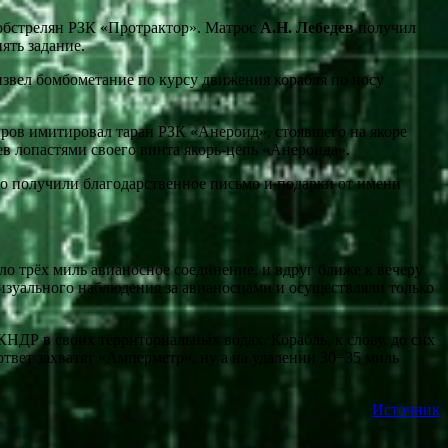
обстрелян РЗК «Протрактор». Матрос
А.Н. Лебедев
получил
ять задание.
извел бомбометание по курсу движения корабля по носу
иров имитировал таран РЗК «Анероид», стоявшего на якоре
в лопастями своего винта якорь-цепь «Анероида».
то получили благодарственное письмо и подарки от имени
о трёх миль авианосное соединение, и вдруг ближе к вечеру
изуального наблюдения за авианосцами и осуществляли только
КНДР в своих территориальных водах. Корабль, к слову, до сих
твет захватят «Амперметр», ну а на удалении 30−35 миль
Источник