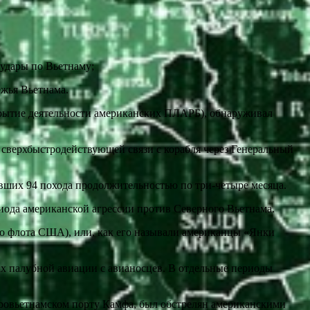
;
удары по Вьетнаму;
ежья Вьетнама.
скрытие деятельности американских ПЛАРБ), обнаруживал
 сверхбыстродействующей связи с корабля через Генеральный
вших 94 похода продолжительностью по три-четыре месяца.
риода американской агрессии против Северного Вьетнама.
го флота США), или, как его называли американцы «Янки
х палубной авиации с авианосцев. В отдельные периоды
веровьетнамском порту Камфа, был обстрелян американскими