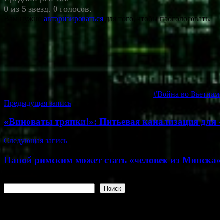
0 из 5 звезд. 0 голосов.
Вам нужно
авторизироваться
для того, чтобы проголосовать.
#Война во Вьетнам
Навигация
Предыдущая запись
по
«Виноваты тряпки!»: Питьевая канализация для
записям
Следующая запись
Папой римским может стать «человек из Минска»
Поиск
Поиск
Самое актуальное