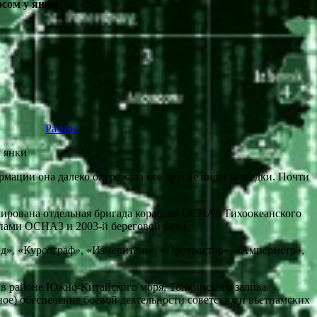
осом у янки
Разное
мации она далеко опережала все другие виды разведки. Почти
рмирована отдельная бригада кораблей ОСНАЗ Тихоокеанского
ппами ОСНАЗ и 2003-й береговой базы.
д», «Курсограф», «Измеритель», «Протрактор», «Амперметр»,
и в районе Южно-Китайского моря, Тонкинского залива
ое) обеспечение боевой деятельности советских и вьетнамских