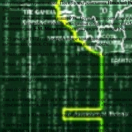
палубными штурмовиками. Погиб электромеханик
Николай Р
участие в атаке теплохода.
И в этом случае выручили наши РЗК. Группа радиоразведки с
сведения о номерах самолётов эскадрильи с борта авианосца 
радиоразведки
Б.М. Мозжухин
был награжден орденом Красно
С 25 декабря 1972 года американское командование начало с
вьетнамских войск. Ставка делалась на внезапность.
Начало операции было приурочено к Рождеству, когда обычно
Только в первый день налета палубная авиация со всех 7 авиа
Но советское и вьетнамское военное руководство были своевр
в самый центр боевого порядка 77-го оперативного соединени
Само собой разумеется, что американцы всеми способами пыта
Так, в сентябре 1967 года в Южно-Китайском море американс
серьезных повреждений не получили, только на «Керби» был п
В 1968 году в Южно-Китайском море тот же американский РЗК
3 октября 1969 года южновьетнамские патрульные катера обстр
разбита часть аппаратуры, но личный состав не пострадал.