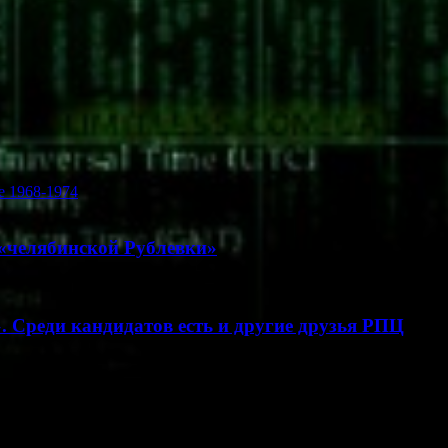
е 1968-1974
 «челябинской Рублевки»
. Среди кандидатов есть и другие друзья РПЦ