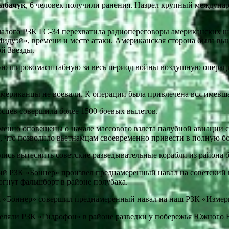
ыбачук
, 6 человек получили ранения. Назрел крупный междунар
 малого РЗК ГС-34 перехватила радиопереговоры американских 
«Мидуэй», времени и месте атаки. Американская сторона была в
й Звезды.
амую широкомасштабную за весь период войны воздушную операц
 американцы не воевали. К операции была привлечена вся имев
носцев совершила более 1500 боевых вылетов.
еменно оповещены о начале массового взлета палубной авиации 
я, что позволило вьетнамцам своевременно привести в полную б
лись вытеснить советские разведывательные корабли из района 
кий РЗК «Боннер» произвел преднамеренный навал на советский 
огнут фальшборт в районе полубака.
 «Боннер» совершил преднамеренный навал на наш РЗК «Измерит
еляли РЗК «Гидрофон» в районе разведки у побережья Южного Вь