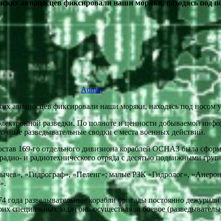
нских авианосцев фиксировали наши моряки, находясь под н
Admin
лектронной разведки. По полноте и ценности добываемой инфор
очные разведывательные сводки с места военных действий.
 состав 169-го отдельного дивизиона кораблей ОСНАЗ была сфо
о радио- и радиотехнического отряда с десятью подвижными гру
ычев», «Гидрограф», «Пеленг»; малые РЗК «Гидролог», «Анерои
».
1974 года разведывательные корабли бригады постоянно дежурил
их специальных задач они осуществляли боевое (разведывательн