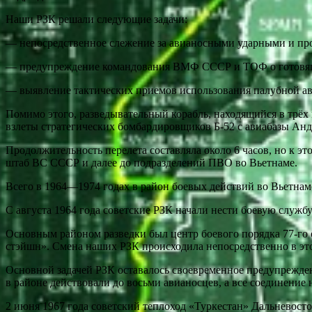
Наши РЗК решали следующие задачи:
— непосредственное слежение за авианосными ударными и пр
— предупреждение командования ВМФ СССР и ТОФ о готовящих
— выявление тактических приемов использования палубной ав
Помимо этого, разведывательный корабль, находящийся в трёх
взлеты стратегических бомбардировщиков Б-52 с авиабазы Анд
Продолжительность перелета составляла около 6 часов, но к 
штаб ВС СССР и далее до подразделений ПВО во Вьетнаме.
Всего в 1964—1974 годах в район боевых действий во Вьетнам
С августа 1964 года советские РЗК начали нести боевую служб
Основным районом разведки был центр боевого порядка 77-го 
стэйшн». Смена наших РЗК происходила непосредственно в эт
Основной задачей РЗК оставалось своевременное предупрежде
в районе действовали до восьми авианосцев, а все соединение 
2 июня 1967 года советский теплоход «Туркестан» Дальневост