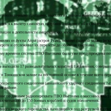
отиволодочными группами, выявляя их районы маневрирования
ся к вылету самолётах палубной авиации и об их вылетах на 
иации и деятельности американских кораблей по блокаде побер
 милях от бухты Апра (остров Гуам), помимо главной задачи (в
ерсен и отслеживал их перелеты до объектов Вьетнама.
этому времени система ПВО Вьетнама была уже предупреждена по
е выходило 17 разведывательных кораблей соединения, соверши
у в Тонкинском заливе на постоянной основе в течение всего пе
оперативного соединения (авианосного ударного соединения 7-
ом районе.
ние по данным радиоперехвата ПВО Вьетнама о массовых взлета
насчитывало до 150 боевых кораблей и судов обеспечения.
очного морского пароходства, находящийся под разгрузкой в се