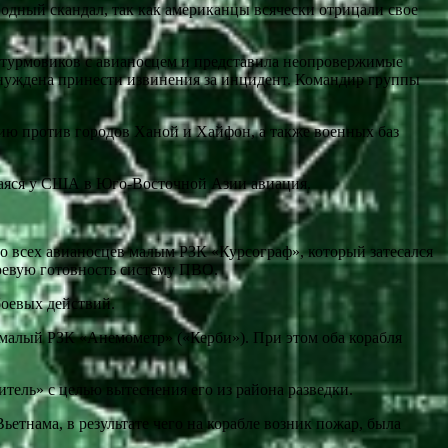
одный скандал, так как американцы всячески отрицали свое
штурмовиков с авианосцем и представила неопровержимые
ынуждена принести извинения за инцидент. Командир группы
ию против городов Ханой и Хайфон, а также военных баз
шаяся у США в Юго-Восточной Азии авиация.
со всех авианосцев малым РЗК «Курсограф», который затесался
оевую готовность систему ПВО.
боевых действий.
малый РЗК «Анемометр» («Керби»). При этом оба корабля
ель» с целью вытеснения его из района разведки.
етнама, в результате чего на корабле возник пожар, была