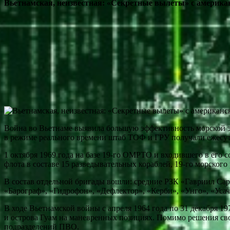
Вьетнамская, неизвестная: «Секретные вылеты» с америка
Война во Вьетнаме выявила большую эффективность морской э
в режиме реального времени штаб ТОФ и ГРУ получали ежесут
1 октября 1969 года на базе 19-го ОМРТО и входившего в его
флота в составе 15 разведывательных кораблей, 19-го морског
В состав отдельной бригады вошли: средние РЗК «Гавриил Сар
«Барограф», «Гидрофон», «Дефлектор», «Керби», «Унго», «Усач
В ходе Вьетнамской войны с апреля 1964 года по 31 декабря 
и острова Гуам на маневренных позициях. Помимо решения сво
подразделений ПВО.