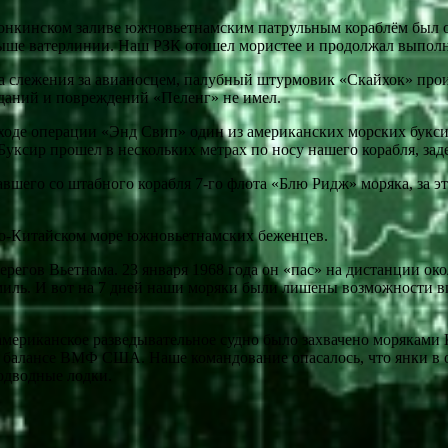
 Тонкинском заливе южновьетнамским патрульным кораблём был 
 выше ватерлинии. Наш РЗК отошел мористее и продолжал выполн
на слежения за авианосцем, палубный штурмовик «Скайхок» про
аданий и повреждений «Пеленг» не имел.
в ходе операции «Энд Свип» один из американских морских букс
уксир прошел в нескольких метрах по носу нашего корабля, заде
вшего со штабного корабля 7-го флота «Блю Ридж» моряка, за э
о-Китайском море южновьетнамских беженцев.
гов Вьетнама. 23 января 1968 года он «пас» на дистанции окол
миль. И вот на 7 дней наши моряки были лишены возможности в
 американское разведывательное судно было захвачено моряками 
а балансе ВМФ США. Наше командование опасалось, что янки в о
одводные лодки.