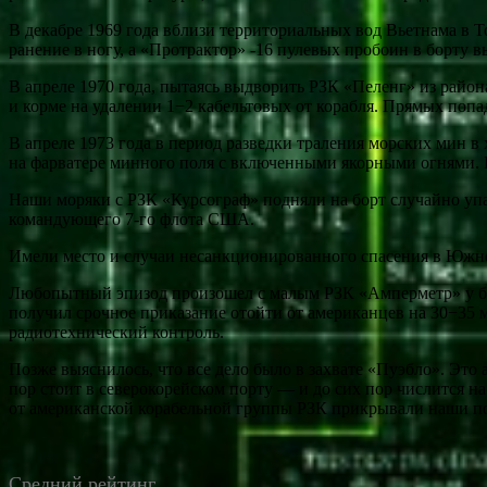
В декабре 1969 года вблизи территориальных вод Вьетнама в
ранение в ногу, а «Протрактор» -16 пулевых пробоин в борту
В апреле 1970 года, пытаясь выдворить РЗК «Пеленг» из райо
и корме на удалении 1−2 кабельтовых от корабля. Прямых поп
В апреле 1973 года в период разведки траления морских мин 
на фарватере минного поля с включенными якорными огнями. Б
Наши моряки с РЗК «Курсограф» подняли на борт случайно упа
командующего 7-го флота США.
Имели место и случаи несанкционированного спасения в Южн
Любопытный эпизод произошел с малым РЗК «Амперметр» у бере
получил срочное приказание отойти от американцев на 30−35 
радиотехнический контроль.
Позже выяснилось, что все дело было в захвате «Пуэбло». Это
пор стоит в северокорейском порту — и до сих пор числится н
от американской корабельной группы РЗК прикрывали наши п
Средний рейтинг