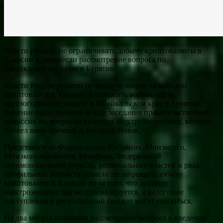
Власти решили не ограничивать добычу криптовалюты в
Хакасии и перенесли рассмотрение вопроса по
Забайкальскому краю и Бурятии
Власти России решили не вводить запрет на майнинг
криптовалют в Хакасии и отложить вопрос о его
круглогодичном запрете в Забайкальском крае и Бурятии.
Решение было принято в ходе заседания правительственной
комиссии по вопросам развития электроэнергетики, которое
провел вице-премьер Александр Новак.
Представители Федерального Собрания, Минэнерго,
Минэкономразвития, Минфина, Федеральной
антимонопольной службы, региональных властей и ряда
профильных ведомств решили не запрещать добычу
криптовалют в Хакасии из-за того, что дефицит
электроэнергии там не прогнозируется, а налоговые
поступления в региональный бюджет могут снизиться.
На два месяца отложили рассмотрение вопроса о введении