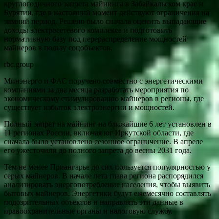
круглогодичного запрета майнинга в Забайкальском крае и
Бурятии, где в настоящий момент действуют ограничения на
зимний период. Решено было сначала оценить выпадающие
доходы электросетевого комплекса и подготовить
нормативную базу под перераспределение мощностей
майнеров в пользу соцобъектов.
rbc.group
Минэнерго и ФАС поручено совместно с энергетическими
компаниями за два месяца разработать мероприятия по
экономическому стимулированию майнеров в регионы, где
существует избыток электроэнергии и мощностей.
Полный запрет на майнинг на ближайшие 6 лет установлен в
11 регионах России, включая юг Иркутской области, где
сначала было установлено сезонное ограничение. В апреле
его ужесточили до полного запрета до весны 2031 года.
Тем не менее Приангарье до сих пользуется популярностью у
серых майнеров. В начале лета глава региона распорядился
анализировать энергопотребление населения, чтобы выявить
бытовых майнеров. Энергетики будут ежемесячно составлять
подозрительных объектов и направлять эти данные в
правоохранительные органы и налоговую службу.