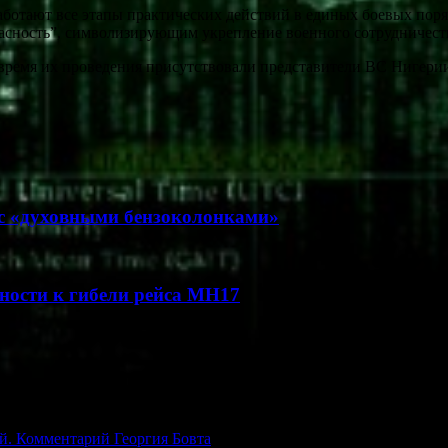
ботают все этапы практических действий в единых боевых поря
зопасность”, символизирующим укрепление военного сотрудничес
 время их проведения присутствовали представители ВС Нигери
с «духовными бензоколонками»
тности к гибели рейса МН17
й. Комментарий Георгия Бовта