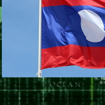
В Лаосе начались совместные российско-лаосские учения. Вое
Минобороны России.
По данным ведомства, российская сторона представила соврем
Торжественная церемония началась с выступления коллективов 