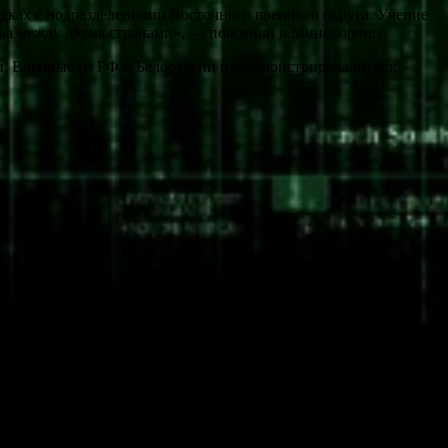
дках с подразделениями Восточного военного округа. Учение
тва между двумя странами», — пояснили в Минобороны.
и. Военные из РФ и Белоруссии продемонстрировали, как