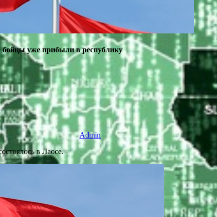
е бойцы уже прибыли в республику
Admin
остоялось в Лаосе.