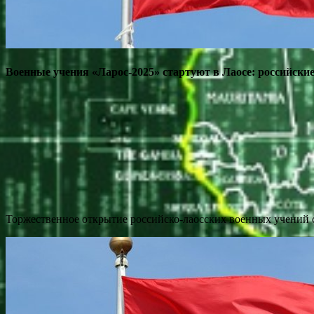
Военные учения «Ларос-2025» стартуют в Лаосе: российски
Торжественное открытие российско-лаосских военных учений с