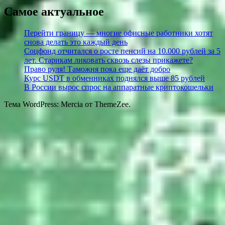
Самое актуальное
Перейти границу — многие офисные работники хотят
снова делать это каждый день
Соцфонд отчитался о росте пенсий на 10.000 рублей за 5
лет. Старикам ликовать сквозь слезы прикажете?
Право руля! Таможня пока еще даёт добро
Курс USDT в обменниках поднялся выше 85 рублей
В России вырос спрос на аппаратные криптокошельки
Тема WordPress: Mercia от ThemeZee.