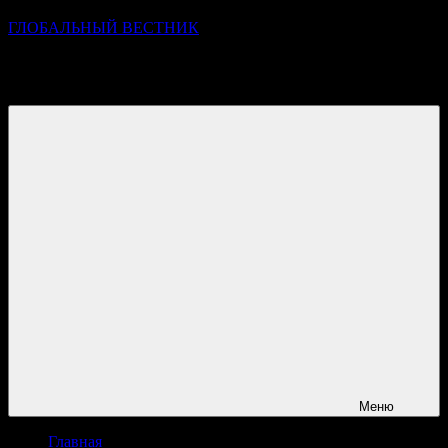
ГЛОБАЛЬНЫЙ ВЕСТНИК
УЗНАВАЙТЕ О ПРОИСХОДЯЩЕМ НА ГОРИЗОНТЕ
НОВОСТЕЙ И СОБЫТИЙ
Меню
Главная