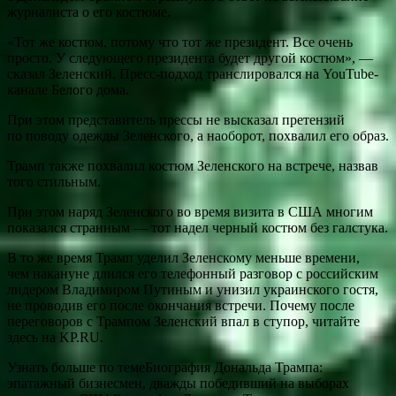
журналиста о его костюме.
«Тот же костюм, потому что тот же президент. Все очень
просто. У следующего президента будет другой костюм», —
сказал Зеленский. Пресс-подход транслировался на YouTube-
канале Белого дома.
При этом представитель прессы не высказал претензий
по поводу одежды Зеленского, а наоборот, похвалил его образ.
Трамп также похвалил костюм Зеленского на встрече, назвав
того стильным.
При этом наряд Зеленского во время визита в США многим
показался странным — тот надел черный костюм без галстука.
В то же время Трамп уделил Зеленскому меньше времени,
чем накануне длился его телефонный разговор с российским
лидером Владимиром Путиным и унизил украинского гостя,
не проводив его после окончания встречи. Почему после
переговоров с Трампом Зеленский впал в ступор, читайте
здесь на KP.RU.
Узнать больше по темеБиография Дональда Трампа:
эпатажный бизнесмен, дважды победивший на выборах