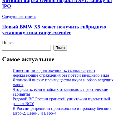
Биткоин-биржа Gemini подала в SEC заявку на
записям
IPO
Следующая запись
Новый BMW X5 может получить гибридную
установку типа range extender
Поиск
Поиск
Самое актуальное
Инвестиции в долговечность: сколько служат
нержавеющие ограждения без потери внешнего вида
Японский виски: преимущества вкуса и обзор ведущих
марок
Что делать, если в займах отказывают: практические
варианты
Рядовой ВС России гранатой уничтожил пулеметный
расчет ВСУ
В России разрешили производство и продажу бензина
Евро-2, Евро-3 и Евро-4