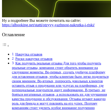
Ну а подробнее Вы можете почитать на сайте:
https://albooking.net/statti/otzyvy-vazhnost-nakrutka-i-riski/
Оглавление
Накрутка отзывов
Риски накрутки отзывов
Как получить реальные отзывы Для того чтобы получить
реальные отзывы, компании стоит обратить внимание на
следующие моменты. Во-первых, создать удобную платформу
для оставления отзывов, чтобы клиентам было легко поделиться
своим мнением. Во-вторых, попросить довольных клиентов
оставить отзыв о продукции или услугах на платформах, где
потенциальные покупатели ищут информацию. В-третьих, не
бояться негативных отзывов, а использовать их для улучшения
качества продукции и обслуживания. Отзывы играют важную
роль для бренда и могут повлиять на его успех. Поэтому
компаниям стоит уделить особое внимание получению