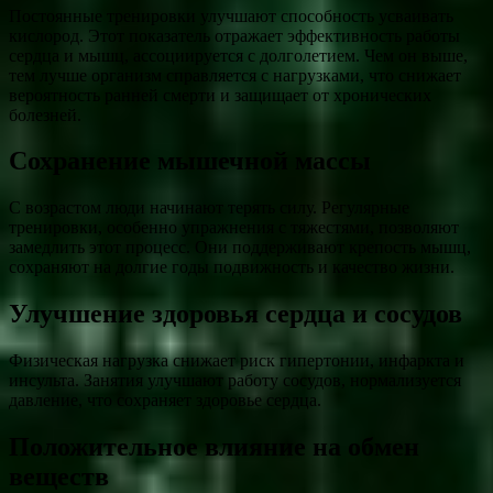
Постоянные тренировки улучшают способность усваивать
кислород. Этот показатель отражает эффективность работы
сердца и мышц, ассоциируется с долголетием. Чем он выше,
тем лучше организм справляется с нагрузками, что снижает
вероятность ранней смерти и защищает от хронических
болезней.
Сохранение мышечной массы
С возрастом люди начинают терять силу. Регулярные
тренировки, особенно упражнения с тяжестями, позволяют
замедлить этот процесс. Они поддерживают крепость мышц,
сохраняют на долгие годы подвижность и качество жизни.
Улучшение здоровья сердца и сосудов
Физическая нагрузка снижает риск гипертонии, инфаркта и
инсульта. Занятия улучшают работу сосудов, нормализуется
давление, что сохраняет здоровье сердца.
Положительное влияние на обмен
веществ