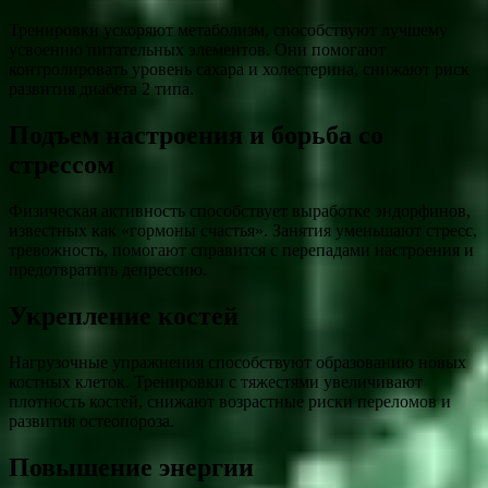
Тренировки ускоряют метаболизм, способствуют лучшему
усвоению питательных элементов. Они помогают
контролировать уровень сахара и холестерина, снижают риск
развития диабета 2 типа.
Подъем настроения и борьба со
стрессом
Физическая активность способствует выработке эндорфинов,
известных как «гормоны счастья». Занятия уменьшают стресс,
тревожность, помогают справится с перепадами настроения и
предотвратить депрессию.
Укрепление костей
Нагрузочные упражнения способствуют образованию новых
костных клеток. Тренировки с тяжестями увеличивают
плотность костей, снижают возрастные риски переломов и
развития остеопороза.
Повышение энергии