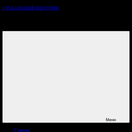
ГЛОБАЛЬНЫЙ ВЕСТНИК
УЗНАВАЙТЕ О ПРОИСХОДЯЩЕМ НА ГОРИЗОНТЕ
НОВОСТЕЙ И СОБЫТИЙ
Меню
Главная