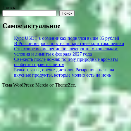
Поиск
Поиск
Самое актуальное
Курс USDT в обменниках поднялся выше 85 рублей
В России вырос спрос на аппаратные криптокошельки
Страховое возмещение по электронным кошелькам:
условия и лимиты с февраля 2027 года
Свежесть после дождя: почему природные ароматы
особенно нравятся летом
Бульон, язык, орехи: диетолог Разаренова назвала
вкусные продукты, которые можно есть на ночь
Тема WordPress: Mercia от ThemeZee.