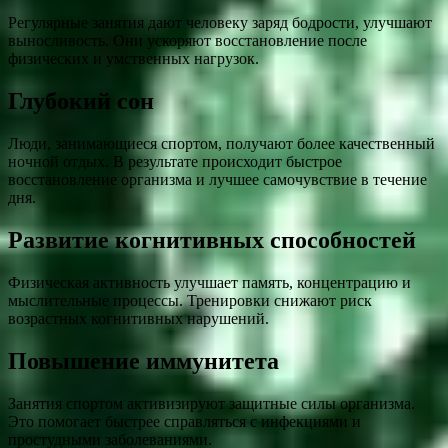
Регулярные занятия дают человеку заряд бодрости, улучшают
выносливость. Они ускоряют восстановление после
физических и умственных нагрузок.
Глубокий сон
Люди, занимающиеся спортом, получают более качественный
ночной отдых. В результате происходит быстрое
восстановление организма и лучшее самочувствие в течение
дня.
Развитие когнитивных способностей
Физическая активность улучшает память, концентрацию и
мыслительные процессы. Тренировки снижают риск
возрастных когнитивных нарушений.
Повышение иммунитета
Занятия спортом активизируют защитные силы организма.
Это помогает быстрее справляться с инфекциями и
простудными заболеваниями.