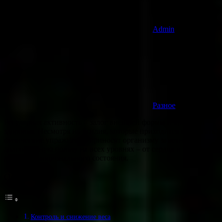
Admin
Разное
Регулярная активность – залог внешней формы и крепкого
здоровья. Несмотря на усилия, которые приходится прилагать,
физические упражнения приносят организму заметную и
долгосрочную пользу на всех уровнях – от сердца и сосудов
до психоэмоционального состояния.
Оглавление
Контроль и снижение веса