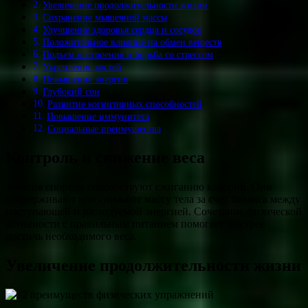
Увеличение продолжительности жизни
Сохранение мышечной массы
Улучшение здоровья сердца и сосудов
Положительное влияние на обмен веществ
Подъем настроения и борьба со стрессом
Укрепление костей
Повышение энергии
Глубокий сон
Развитие когнитивных способностей
Повышение иммунитета
Социальные преимущества
Контроль и снижение веса
Занятия спортом способствуют сжиганию калорий. Они
поддерживают или снижают массу тела за счет баланса между
поступающей и расходуемой энергией. Сочетание физической
активности с правильным питанием помогает быстрее
достичь необходимого веса.
Увеличение продолжительности жизни