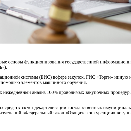
авовые основы функционирования государственной информацио
»).
мационной системы (ЕИС) всфере закупок, ГИС «Торги» ииную
 спомощью элементов машинного обучения.
ых иежедневный анализ 100% проводимых закупочных процедур,
средств засчет декартелизации государственных имуниципальн
изменений вФедеральный закон «Озащите конкуренции» вступит 