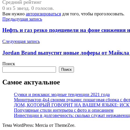
Средний рейтинг
0 из 5 звезд. 0 голосов.
Вам нужно
авторизироваться
для того, чтобы проголосовать.
Навигация
Предыдущая запись
по
Нефть и газ резко подешевели на фоне снижения
записям
Следующая запись
Jordan Brand выпустит новые лоферы от Майкл
Поиск
Поиск
Самое актуальное
Сумки и рюкзаки: модные тенденции 2021 года
Минитрактор 4х4 своими руками: пошаговая сборка с фо
ДОМ, КОТОРЫЙ ГОВОРИТ НА ВАШЕМ ЯЗЫКЕ: ИС
Популярные стили интерьера с фото и описанием
Инвестиции в долговечность: сколько служат нержавеющ
Тема WordPress: Mercia от ThemeZee.