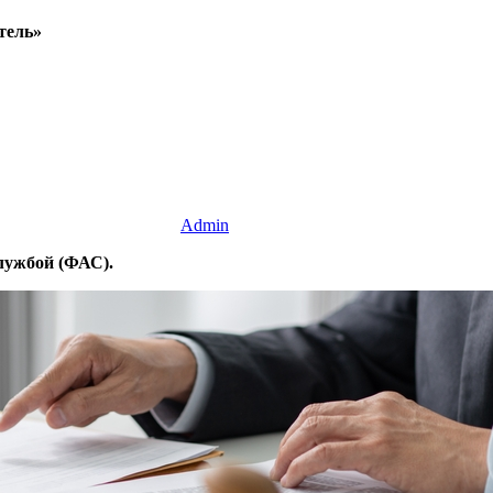
тель»
Admin
лужбой (ФАС).